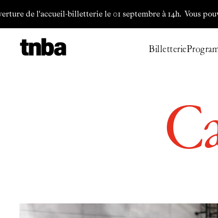
Aller au contenu principal
re de l'accueil-billetterie le 01 septembre à 14h.
Vous pouvez té
Billetterie
Progra
C