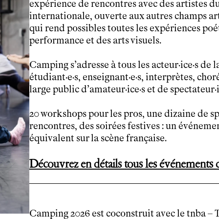
expérience de rencontres avec des artistes 
Le théâtre
internationale, ouverte aux autres champs ar
tnba, centre dramatique national
qui rend possibles toutes les expériences poét
Artiste directrice
performance et des arts visuels.
Artistes associé·es
Équipe
Camping s’adresse à tous les acteur·ice·s de la
Salles
étudiant·e·s, enseignant·e·s, interprètes, cho
Espace partagé
large public d’amateur·ice·s et de spectateur·i
Librairie
L'école
20 workshops pour les pros, une dizaine de spe
Formation supérieure
rencontres, des soirées festives : un événem
Les Promotions
équivalent sur la scène française.
Classe Égalité
Stages de théâtre gratuits
Découvrez en détails tous les événements
Insertion professionnelle
Soutenir l'école
Partenaires
Infos pratiques
Camping 2026 est coconstruit avec le tnba –
Horaires et contacts