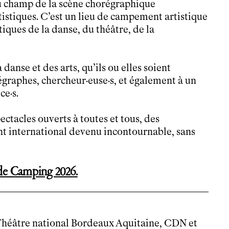
du champ de la scène chorégraphique
tistiques. C’est un lieu de campement artistique
iques de la danse, du théâtre, de la
 danse et des arts, qu’ils ou elles soient
régraphes, chercheur·euse·s, et également à un
ce·s.
ctacles ouverts à toutes et tous, des
ent international devenu incontournable, sans
 de Camping 2026.
 Théâtre national Bordeaux Aquitaine, CDN et