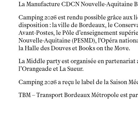
La Manufacture CDCN Nouvelle-Aquitaine B
Tarifs, cartes et pass
Arriver au tnba
Camping 2026 est rendu possible grâce aux li
Accessibilité
disposition : la ville de Bordeaux, le
Conserva
Bar / La Petite Sœur
Avant-Postes,
le Pôle d’enseignement supéri
FAQ
Nouvelle-Aquitaine (PESMD), l'Opéra nation
la Halle des Douves et Books on the Move.
Ressources
La Middle party est organisée en partenariat a
Programmes de salle
l’Orangeade et La Sueur.
Vidéos
Documents
Camping 2026 a reçu le label de la Saison Mé
Podcasts
Technique
TBM – Transport Bordeaux Métropole est par
Ressources pédagogiques
Espace production
Actualités
Newsletter