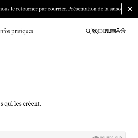
le retourner par courrier.
P
résentation de la saison 2026/2027
Fer
Infos pratiques
EN
FR
 qui les créent.