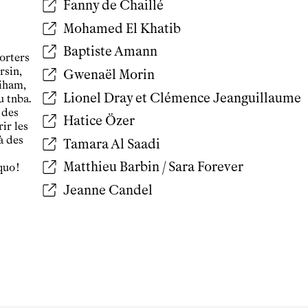
Fanny de Chaillé
Tarifs, cartes et pass
Mohamed El Khatib
Arriver au tnba
Accessibilité
Baptiste Amann
porters
Bar / La Petite Sœur
rsin,
Gwenaël Morin
FAQ
Siham,
Lionel Dray et Clémence Jeanguillaume
u tnba.
 des
Ressources
Hatice Özer
ir les
Programmes de salle
à des
Tamara Al Saadi
Vidéos
Matthieu Barbin / Sara Forever
uo !
Documents
Podcasts
Jeanne Candel
Technique
Ressources pédagogiques
Espace production
Actualités
Newsletter