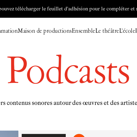
z télécharger le feuillet d'adhésion pour le compléter et nous 
mmation
Maison de productions
Ensemble
Le théâtre
L'école
Billetterie
Programmation
Podcasts
Archives
Maison de productions
Créations de
Fanny de Chaillé
Productions déléguées
Coproductions
s contenus sonores autour des œuvres et des artistes
Ensemble
Participer
Venir en groupe
Découvrir
Url soundcloud