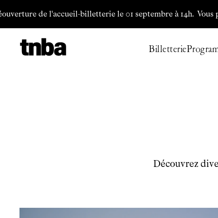
Aller au contenu principal
erture de l'accueil-billetterie le 01 septembre à 14h.
Vous pouve
Billetterie
Progra
Découvrez diver