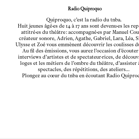
Radio Quiproquo
Quiproquo, c’est la radio du tnba.
Huit jeunes âgé·es de 14 à 17 ans sont devenu·es les re
attitré·es du théâtre : accompagné·es par Manuel Cou
créateur sonore,
Adrien, Agathe, Gabriel, Lara, Léa, 
Ulysse et Zoé
vous emmènent découvrir les coulisses d
Au fil des émissions, vous aurez l’occasion d’écouter
interviews d’artistes et de spectateur·rices, de découvr
loges et les métiers de l’ombre du théâtre, d’assister 
spectacles, des répétitions, des ateliers…
Plongez au cœur du tnba en écoutant Radio Quiproq