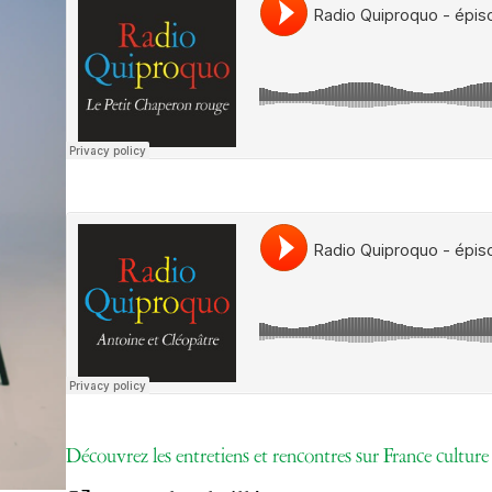
Le théâtre
tnba, centre dramatique national
Artiste directrice
Artistes associé·es
Équipe
Salles
Espace partagé
Librairie
Url soundcloud
L'école
Formation supérieure
Les Promotions
Classe Égalité
Stages de théâtre gratuits
Insertion professionnelle
Soutenir l'école
Partenaires
Infos pratiques
Découvrez les entretiens et rencontres sur France culture
Horaires et contacts