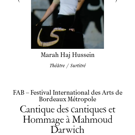
Documents
Podcasts
Technique
Ressources pédagogiques
Espace production
Actualités
Newsletter
Marah Haj Hussein
Théâtre
/
Surtitré
FAB – Festival International des Arts de
Bordeaux Métropole
Cantique des cantiques et
Hommage à Mahmoud
Darwich