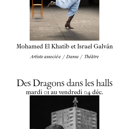
Mohamed El Khatib et Israel Galván
Artiste associé·e
/
Danse
/
Théâtre
Des Dragons dans les halls
du
mardi
au
vendredi
décembre
mardi
01
au
vendredi
04
déc.