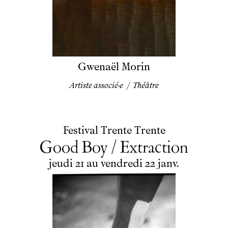
Gwenaël Morin
Artiste associé·e
/
Théâtre
Festival Trente Trente
Good Boy / Extraction
du
jeudi
au
vendredi
janvier
jeudi
21
au
vendredi
22
janv.