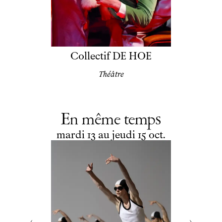
Collectif DE HOE
Théâtre
En même temps
du
mardi
au
jeudi
octobre
mardi
13
au
jeudi
15
oct.