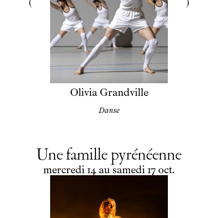
Olivia Grandville
Danse
Une famille pyrénéenne
du
mercredi
au
samedi
octobre
mercredi
14
au
samedi
17
oct.