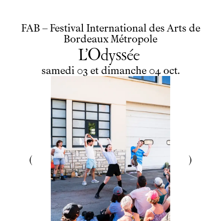
FAB – Festival International des Arts de
Bordeaux Métropole
L’Odyssée
du
samedi
au
dimanche
octobre
samedi
03
et
dimanche
04
oct.