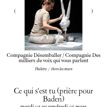
Compagnie Désemballer / Compagnie Des
milliers de voix qui vous parlent
Théâtre
/
Hors les murs
Ce qui s'est tu (prière pour
Baden)
du
mardi
au
vendredi
mars
mardi
02
au
vendredi
05
mars