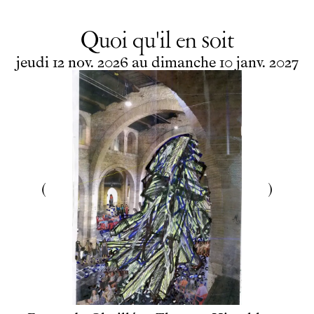
Quoi qu'il en soit
du
jeudi
novembre
au
dimanche
janvier
jeudi
12
nov.
2026
au
dimanche
10
janv.
2027