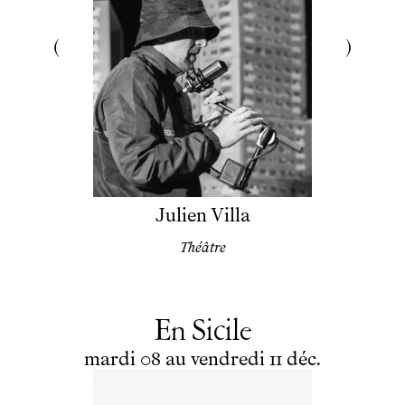
Julien Villa
Théâtre
En Sicile
du
mardi
au
vendredi
décembre
mardi
08
au
vendredi
11
déc.