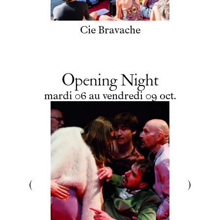
Cie Bravache
Opening Night
du
mardi
au
vendredi
octobre
mardi
06
au
vendredi
09
oct.