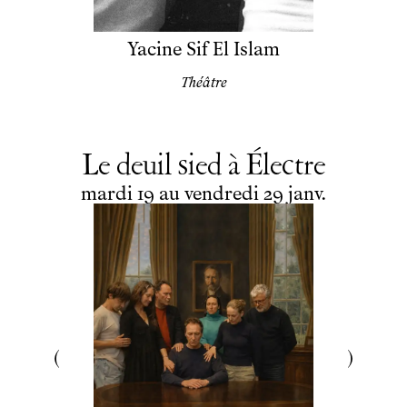
Yacine Sif El Islam
Théâtre
Le deuil sied à Électre
du
mardi
au
vendredi
janvier
mardi
19
au
vendredi
29
janv.