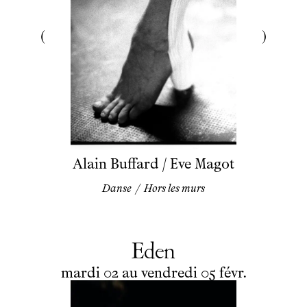
Alain Buffard / Eve Magot
Danse
/
Hors les murs
Eden
du
mardi
au
vendredi
février
mardi
02
au
vendredi
05
févr.