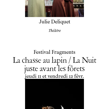
Julie Deliquet
Théâtre
Festival Fragments
La chasse au lapin / La Nuit
juste avant les fôrets
du
jeudi
au
vendredi
février
jeudi
11
et
vendredi
12
févr.