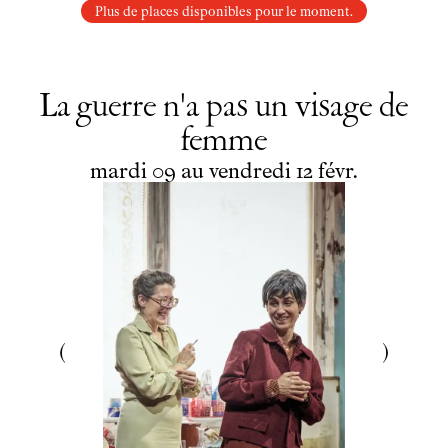
Plus de places disponibles pour le moment.
La guerre n'a pas un visage de
femme
du
mardi
au
vendredi
février
mardi
09
au
vendredi
12
févr.