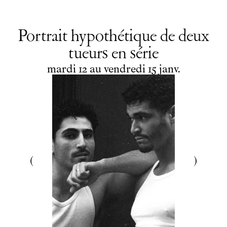
Portrait hypothétique de deux
tueurs en série
du
mardi
au
vendredi
janvier
mardi
12
au
vendredi
15
janv.