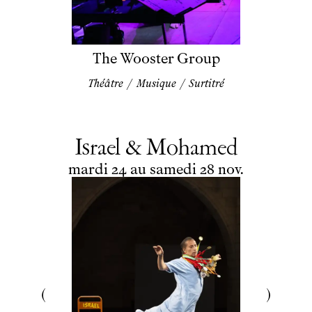
The Wooster Group
Théâtre
/
Musique
/
Surtitré
Israel & Mohamed
du
mardi
au
samedi
novembre
mardi
24
au
samedi
28
nov.