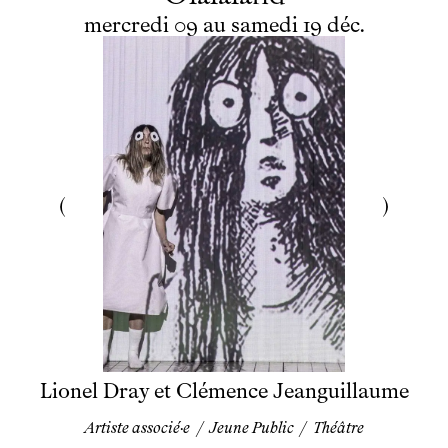
du
mercredi
au
samedi
décembre
mercredi
09
au
samedi
19
déc.
Lionel Dray et Clémence Jeanguillaume
Artiste associé·e
/
Jeune Public
/
Théâtre