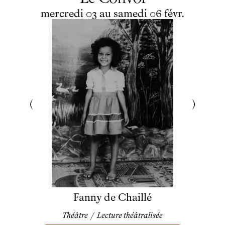
du
mercredi
au
samedi
février
mercredi
03
au
samedi
06
févr.
Fanny de Chaillé
Théâtre
/
Lecture théâtralisée