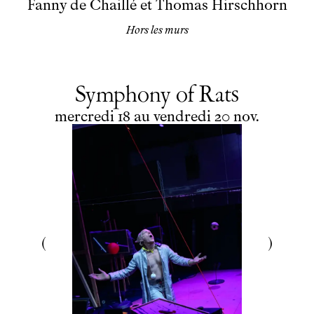
Fanny de Chaillé et Thomas Hirschhorn
Hors les murs
Symphony of Rats
du
mercredi
au
vendredi
novembre
mercredi
18
au
vendredi
20
nov.