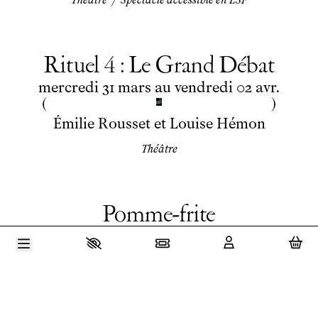
Théâtre
/
Spectacle accessible en LSF
Rituel 4 : Le Grand Débat
du
mercredi
mars
au
vendredi
avril
mercredi
31
mars
au
vendredi
02
avr.
Émilie Rousset et Louise Hémon
Théâtre
Pomme-frite
du
mardi
au
lundi
avril
mardi
06
au
lundi
12
avr.
Valérie Mréjen
Jeune Public
/
Théâtre