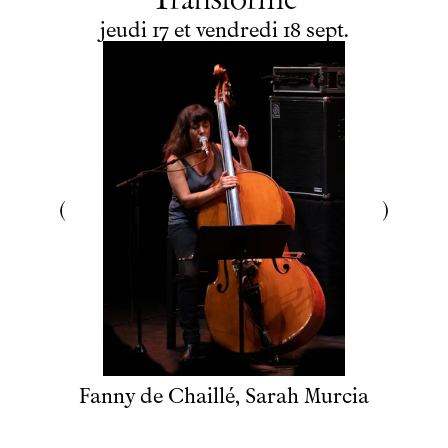
Transformé
du
jeudi
au
vendredi
septembre
jeudi
17
et
vendredi
18
sept.
Billetterie
Programmation
Archives
Fanny de Chaillé, Sarah Murcia
Maison de productions
Créations de
Fanny de Chaillé