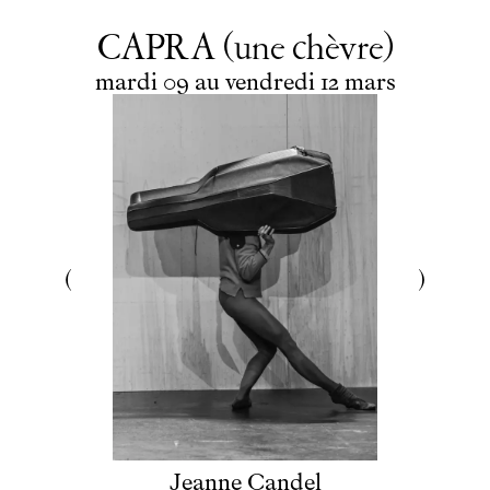
CAPRA (une chèvre)
du
mardi
au
vendredi
mars
mardi
09
au
vendredi
12
mars
Jeanne Candel