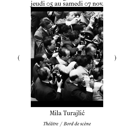
du
jeudi
au
samedi
novembre
jeudi
05
au
samedi
07
nov.
Mila Turajlić
Théâtre
/
Bord de scène