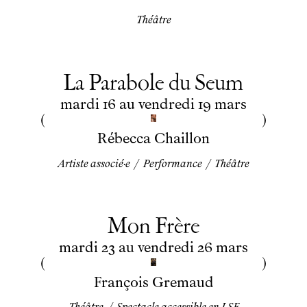
Théâtre
La Parabole du Seum
du
mardi
au
vendredi
mars
mardi
16
au
vendredi
19
mars
Rébecca Chaillon
Artiste associé·e
/
Performance
/
Théâtre
Mon Frère
du
mardi
au
vendredi
mars
mardi
23
au
vendredi
26
mars
François Gremaud