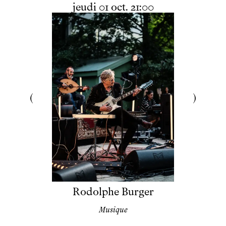
jeudi
octobre
jeudi
01
oct.
21:00
Rodolphe Burger
Musique