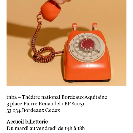
Participer
Venir en groupe
Découvrir
Le théâtre
tnba, centre dramatique national
Artiste directrice
Artistes associé·es
Équipe
Salles
Espace partagé
Librairie
L'école
Formation supérieure
tnba – Théâtre national Bordeaux Aquitaine
3 place Pierre Renaudel / BP 80031
Les Promotions
33 034 Bordeaux Cedex
Classe Égalité
Stages de théâtre gratuits
Accueil-billetterie
Insertion professionnelle
Du mardi au vendredi de 14h à 18h