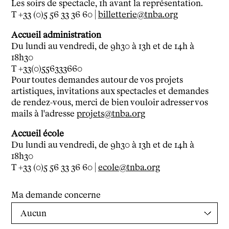
Soutenir l'école
Les soirs de spectacle, 1h avant la représentation.
Partenaires
T +33 (0)5 56 33 36 60 |
billetterie@tnba.org
Infos pratiques
Accueil administration
Horaires et contacts
Du lundi au vendredi, de 9h30 à 13h et de 14h à
Tarifs, cartes et pass
18h30
T +33(0)556333660
Arriver au tnba
Pour toutes demandes autour de vos projets
Accessibilité
artistiques, invitations aux spectacles et demandes
Bar / La Petite Sœur
de rendez-vous, merci de bien vouloir adresser vos
FAQ
mails à l'adresse
projets@tnba.org
Accueil école
Ressources
Du lundi au vendredi, de 9h30 à 13h et de 14h à
Programmes de salle
18h30
Vidéos
T +33 (0)5 56 33 36 60 |
ecole@tnba.org
Documents
Podcasts
Ma demande concerne
Technique
Ressources pédagogiques
Espace production