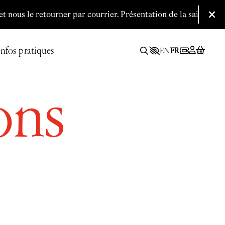
e retourner par courrier.
P
résentation de la saison 2026/2027 l
Fer
Infos pratiques
EN
FR
ons