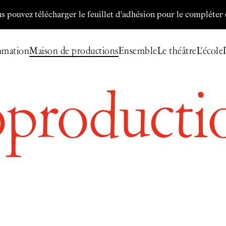
télécharger le feuillet d'adhésion pour le compléter et nous l
mmation
Maison de productions
Ensemble
Le théâtre
L'école
producti
Billetterie
Programmation
Archives
Maison de productions
Créations de
Fanny de Chaillé
Productions déléguées
Coproductions
Ensemble
Participer