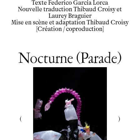
Texte Federico García Lorca
Infos pratiques
Nouvelle traduction Thibaud Croisy et
Laurey Braguier
Horaires et contacts
Mise en scène et adaptation Thibaud Croisy
Tarifs, cartes et pass
[Création / coproduction]
Arriver au tnba
Accessibilité
Bar / La Petite Sœur
FAQ
Nocturne (Parade)
Ressources
Programmes de salle
Vidéos
Documents
Podcasts
Technique
Ressources pédagogiques
Espace production
Actualités