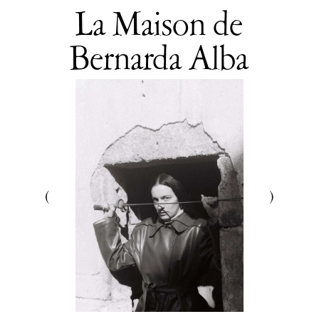
Venir en groupe
La Maison de
Découvrir
Le théâtre
Bernarda Alba
tnba, centre dramatique national
Artiste directrice
Artistes associé·es
Équipe
Salles
Espace partagé
Librairie
L'école
Formation supérieure
Les Promotions
Classe Égalité
Stages de théâtre gratuits
Insertion professionnelle
Soutenir l'école
Partenaires