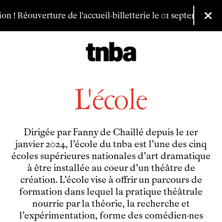
Aller au contenu principal
ion ! Réouverture de l'accueil-billetterie le 01 septembre à 
Fer
Billetterie
Programmation
L'école
Archives
Maison de productions
Dirigée par
Fanny de Chaillé
depuis le 1er
Créations de
Fanny de Chaillé
janvier 2024, l’école du tnba est l’une des cinq
Productions déléguées
écoles supérieures nationales d’art dramatique
Coproductions
à être installée au coeur d’un théâtre de
Ensemble
création. L’école vise à offrir un parcours de
Participer
formation dans lequel la pratique théâtrale
Venir en groupe
nourrie par la théorie, la recherche et
Découvrir
l’expérimentation, forme des comédien·nes