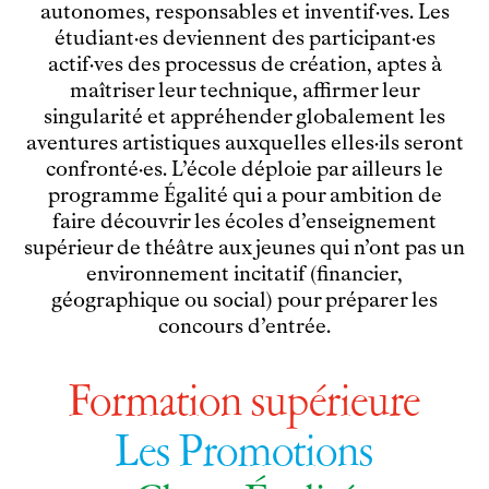
Le théâtre
autonomes, responsables et inventif·ves. Les
étudiant·es deviennent des participant·es
tnba, centre dramatique national
actif·ves des processus de création, aptes à
Artiste directrice
maîtriser leur technique, affirmer leur
Artistes associé·es
singularité et appréhender globalement les
Équipe
aventures artistiques auxquelles elles·ils seront
Salles
confronté·es. L’école déploie par ailleurs le
Espace partagé
programme Égalité qui a pour ambition de
Librairie
faire découvrir les écoles d’enseignement
L'école
supérieur de théâtre aux jeunes qui n’ont pas un
environnement incitatif (financier,
Formation supérieure
géographique ou social) pour préparer les
Les Promotions
concours d’entrée.
Classe Égalité
Stages de théâtre gratuits
Insertion professionnelle
Formation supérieure
Soutenir l'école
Partenaires
Les Promotions
Infos pratiques