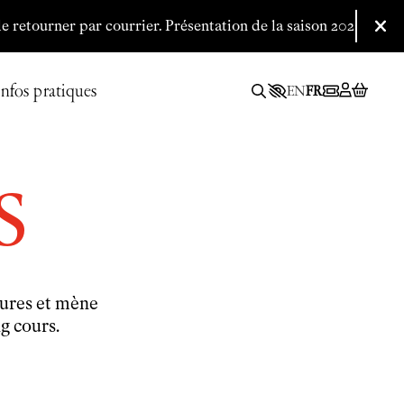
etourner par courrier.
P
résentation de la saison 2026/2027 le 0
Fer
Infos pratiques
EN
FR
s
ieures et mène
g cours.