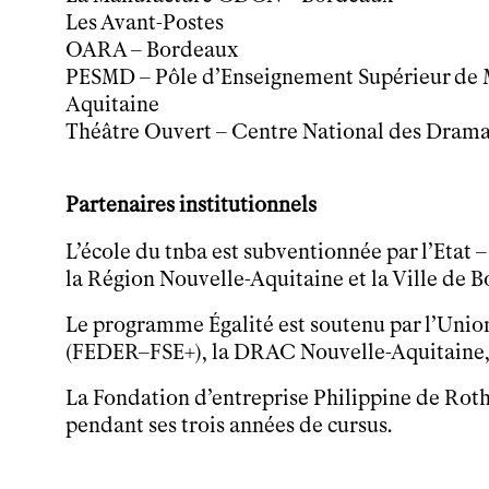
Les Avant-Postes
Tarifs, cartes et pass
OARA – Bordeaux
Arriver au tnba
PESMD – Pôle d’Enseignement Supérieur de 
Accessibilité
Aquitaine
Bar / La Petite Sœur
FAQ
Théâtre Ouvert – Centre National des Dram
Ressources
Partenaires institutionnels
Programmes de salle
Vidéos
L’école du tnba est subventionnée par l’Etat
Documents
la Région Nouvelle-Aquitaine et la Ville de 
Podcasts
Le programme Égalité est soutenu par l’Unio
Technique
Ressources pédagogiques
(FEDER–FSE+), la DRAC Nouvelle-Aquitaine, 
Espace production
La Fondation d’entreprise Philippine de Roth
Actualités
pendant ses trois années de cursus.
Newsletter