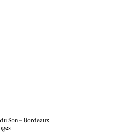
d
et du Son – Bordeaux
oges