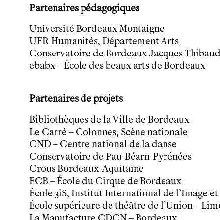
Le théâtre
Partenaires pédagogiques
tnba, centre dramatique national
Université Bordeaux Montaigne
Artiste directrice
UFR Humanités, Département Arts
Artistes associé·es
Conservatoire de Bordeaux
Jacques Thibau
Équipe
ebabx – École des beaux arts de Bordeaux
Salles
Espace partagé
Librairie
Partenaires de projets
L'école
Bibliothèques de la Ville de Bordeaux
Formation supérieure
Le Carré – Colonnes, Scène nationale
Les Promotions
CND – Centre national de la danse
Classe Égalité
Conservatoire de Pau-Béarn-Pyrénées
Stages de théâtre gratuits
Insertion professionnelle
Crous Bordeaux-Aquitaine
Soutenir l'école
ECB – École du Cirque de Bordeaux
Partenaires
École 3iS, Institut International de l’Image 
Infos pratiques
École supérieure de théâtre de l’Union – Lim
La Manufacture CDCN – Bordeaux
Horaires et contacts