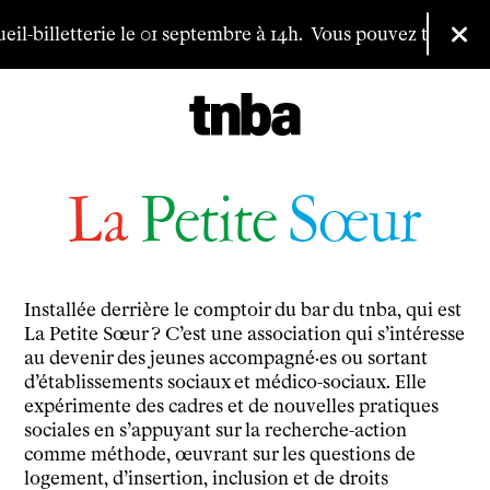
Aller au contenu principal
eil-billetterie le 01 septembre à 14h.
Vous pouvez télécharge
Fer
Billetterie
Programmation
La
Petite
Sœur
Archives
Maison de productions
Créations de
Fanny de Chaillé
Productions déléguées
Installée derrière le comptoir du bar du tnba, qui est
Coproductions
La Petite Sœur ? C’est une association qui s’intéresse
au devenir des jeunes accompagné·es ou sortant
Ensemble
d’établissements sociaux et médico-sociaux. Elle
Participer
expérimente des cadres et de nouvelles pratiques
Venir en groupe
sociales en s’appuyant sur la recherche-action
Découvrir
comme méthode, œuvrant sur les questions de
logement, d’insertion, inclusion et de droits
Le théâtre