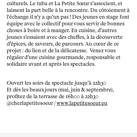
culturels. Le tnba et La Petite Sœur s’associent, et
tnba, centre dramatique national
laissent la part belle à la rencontre. Du côtoiement à
Artiste directrice
l'échange il n’y a qu’un pas ! Des jeunes en stage font
Artistes associé·es
équipe avec le collectif pour vous servir de bonnes
choses à boire et à manger. En cuisine, d’autres
Équipe
jeunes s’essaient avec des cheffes, à la découverte
Salles
d’épices, de saveurs, de parcours. Au cœur de ce
Espace partagé
projet : du lien et de la délicatesse. Venez vous
Librairie
régaler d’une cuisine gourmande, responsable et
L'école
solidaire avant et après les spectacles.
Formation supérieure
Les Promotions
Ouvert les soirs de spectacle jusqu’à 22h30
Classe Égalité
Et dès les beaux jours (mai, juin & septembre),
Stages de théâtre gratuits
profitez de la terrasse de 16h00 à 22h30
Insertion professionnelle
@chezlapetitesoeur /
www.lapetitesoeur.eu
Soutenir l'école
Partenaires
Infos pratiques
Horaires et contacts