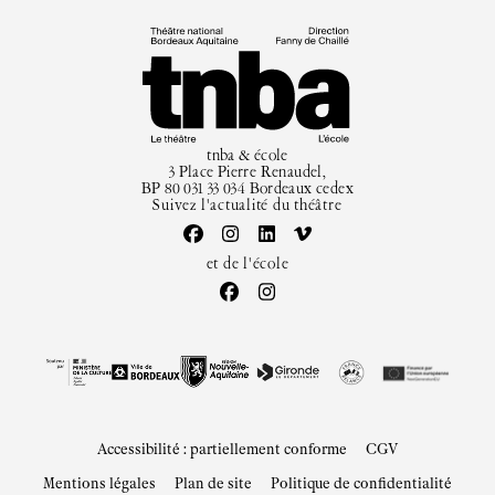
Tarifs, cartes et pass
Arriver au tnba
Accessibilité
Bar / La Petite Sœur
FAQ
tnba & école
3 Place Pierre Renaudel,
BP 80 031 33 034 Bordeaux cedex
Ressources
Suivez l'actualité du théâtre
Programmes de salle
Vidéos
et de l'école
Documents
Podcasts
Technique
Ressources pédagogiques
Espace production
Actualités
Accessibilité : partiellement conforme
CGV
Newsletter
Mentions légales
Plan de site
Politique de confidentialité