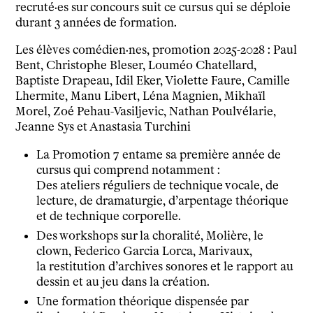
recruté·es sur concours suit ce cursus qui se déploie
Venir en groupe
durant 3 années de formation.
Découvrir
Le théâtre
Les élèves comédien·nes, promotion 2025-2028 : Paul
Bent, Christophe Bleser, Louméo Chatellard,
tnba, centre dramatique national
Baptiste Drapeau, Idil Eker, Violette Faure, Camille
Artiste directrice
Lhermite, Manu Libert, Léna Magnien, Mikhaïl
Artistes associé·es
Morel, Zoé Pehau-Vasiljevic, Nathan Poulvélarie,
Équipe
Jeanne Sys et Anastasia Turchini
Salles
La Promotion 7 entame sa première année de
Espace partagé
cursus qui comprend notamment :
Librairie
Des ateliers réguliers de technique vocale, de
L'école
lecture, de dramaturgie, d’arpentage théorique
Formation supérieure
et de technique corporelle.
Les Promotions
Des workshops sur la choralité, Molière, le
Classe Égalité
clown, Federico Garcia Lorca, Marivaux,
la restitution d’archives sonores et le rapport au
Stages de théâtre gratuits
dessin et au jeu dans la création.
Insertion professionnelle
Une formation théorique dispensée par
Soutenir l'école