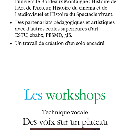
l’université Bordeaux Montaigne : Histoire de
Partenaires
l'Art de l'Acteur, Histoire du cinéma et de
Infos pratiques
l'audiovisuel et Histoire du Spectacle vivant.
Horaires et contacts
Des partenariats pédagogiques et artistiques
Tarifs, cartes et pass
avec d’autres écoles supérieures d’art :
Arriver au tnba
ESTU, ebabx, PESMD, 3IS.
Accessibilité
Un travail de création d’un solo encadré.
Bar / La Petite Sœur
FAQ
Ressources
Programmes de salle
Vidéos
Les
workshops
Documents
Podcasts
Technique
Technique vocale
Ressources pédagogiques
Des voix sur un plateau
Espace production