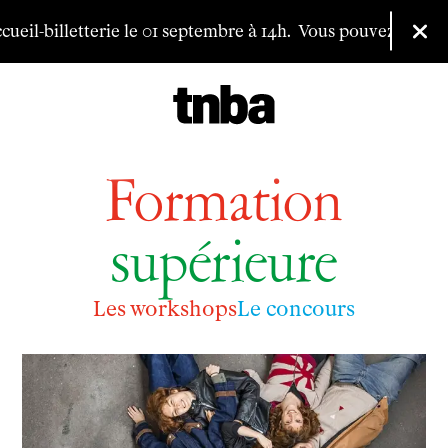
Aller au contenu principal
terie le 01 septembre à 14h.
Vous pouvez télécharger le feuil
Fer
Formation
supérieure
Les workshops
Le concours