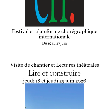
Festival et plateforme chorégraphique
internationale
Du 15 au 27 juin
Visite de chantier et Lectures théâtrales
Lire et construire
du
jeudi
au
jeudi
juin
jeudi
18
et
jeudi
25
juin
2026