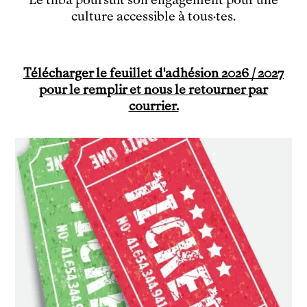
Découvrir
culture accessible à tous·tes.
Le théâtre
tnba, centre dramatique national
Artiste directrice
Télécharger le feuillet d'adhésion 2026 / 2027
Artistes associé·es
pour le remplir et nous le retourner par
Équipe
courrier.
Salles
Espace partagé
Librairie
L'école
Formation supérieure
Les Promotions
Classe Égalité
Stages de théâtre gratuits
Insertion professionnelle
Soutenir l'école
Partenaires