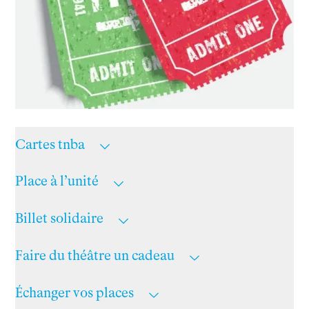
Infos pratiques
Horaires et contacts
Tarifs, cartes et pass
Arriver au tnba
Accessibilité
Bar / La Petite Sœur
FAQ
Cartes tnba
Ressources
Programmes de salle
Place à l’unité
Vidéos
Documents
Billet solidaire
Podcasts
Technique
Faire du théâtre un cadeau
Ressources pédagogiques
Espace production
Échanger vos places
Actualités