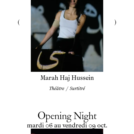
Marah Haj Hussein
Théâtre
/
Surtitré
Opening Night
du
mardi
au
vendredi
octobre
mardi
06
au
vendredi
09
oct.