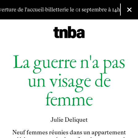
Aller au contenu principal
re de l'accueil-billetterie le 01 septembre à 14h.
Vous pouvez
Fer
La guerre n'a pas
un visage de
Billetterie
Programmation
femme
Archives
Maison de productions
Julie Deliquet
Créations de
Fanny de Chaillé
Productions déléguées
Neuf femmes réunies dans un appartement
Coproductions