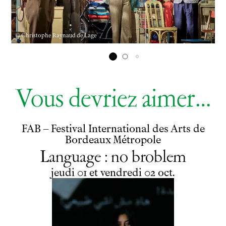
© Christophe Raynaud de Lage
Vous devriez aimer…
FAB – Festival International des Arts de
Bordeaux Métropole
Language : no broblem
du
jeudi
au
vendredi
octobre
jeudi
01
et
vendredi
02
oct.