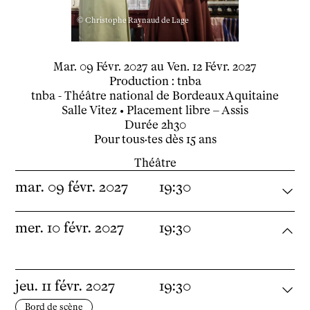
Insertion professionnelle
© Christophe Raynaud de Lage
Soutenir l'école
Partenaires
du
mardi
février
au
vendredi
février
Mar.
09
Févr.
2027
au
Ven.
12
Févr.
2027
Infos pratiques
Production : tnba
Horaires et contacts
tnba - Théâtre national de Bordeaux Aquitaine
Tarifs, cartes et pass
Salle Vitez
• Placement libre – Assis
Arriver au tnba
Durée
2h30
Pour tous·tes dès 15 ans
Accessibilité
Bar / La Petite Sœur
Théâtre
FAQ
mar.
09
févr.
2027
19:30
Ressources
mer.
10
févr.
2027
19:30
Programmes de salle
Vidéos
Documents
jeu.
11
févr.
2027
19:30
Podcasts
Technique
Bord de scène