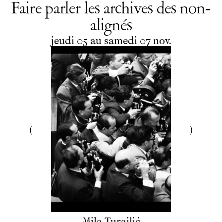
Faire parler les archives des non-
alignés
du
jeudi
au
samedi
novembre
jeudi
05
au
samedi
07
nov.
Mila Turajlić