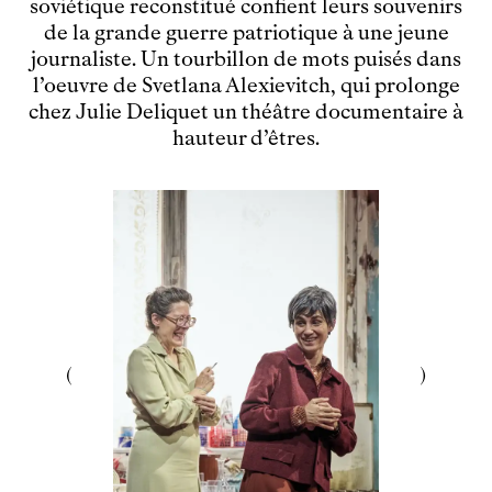
soviétique reconstitué confient leurs souvenirs
Ensemble
de la grande guerre patriotique à une jeune
Participer
journaliste. Un tourbillon de mots puisés dans
Venir en groupe
l’oeuvre de Svetlana Alexievitch, qui prolonge
Découvrir
chez Julie Deliquet un théâtre documentaire à
hauteur d’êtres.
Le théâtre
tnba, centre dramatique national
Artiste directrice
Artistes associé·es
Équipe
Salles
Espace partagé
Librairie
L'école
Formation supérieure
Les Promotions
Classe Égalité
Stages de théâtre gratuits