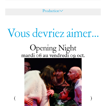
Production
Vous devriez aimer…
Opening Night
du
mardi
au
vendredi
octobre
mardi
06
au
vendredi
09
oct.