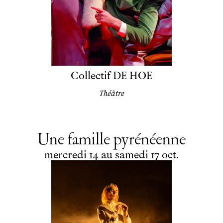
Collectif DE HOE
Théâtre
Une famille pyrénéenne
du
mercredi
au
samedi
octobre
mercredi
14
au
samedi
17
oct.