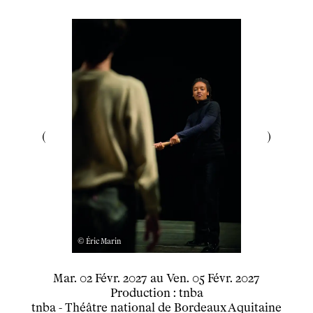
Ensemble
Participer
Venir en groupe
Découvrir
Le théâtre
tnba, centre dramatique national
Artiste directrice
Artistes associé·es
Équipe
Salles
Espace partagé
Librairie
L'école
© Éric Marin
Formation supérieure
Les Promotions
du
mardi
février
au
vendredi
février
Mar.
02
Févr.
2027
au
Ven.
05
Févr.
2027
Production : tnba
Classe Égalité
tnba - Théâtre national de Bordeaux Aquitaine
Stages de théâtre gratuits