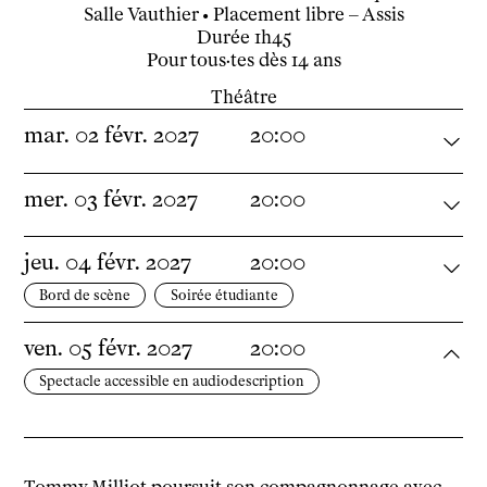
Salle Vauthier
• Placement libre – Assis
Insertion professionnelle
Durée
1h45
Soutenir l'école
Pour tous·tes dès 14 ans
Partenaires
Théâtre
Infos pratiques
mar.
02
févr.
2027
20:00
Horaires et contacts
Tarifs, cartes et pass
mer.
03
févr.
2027
20:00
Arriver au tnba
Accessibilité
Bar / La Petite Sœur
jeu.
04
févr.
2027
20:00
FAQ
Bord de scène
Soirée étudiante
Ressources
ven.
05
févr.
2027
20:00
Programmes de salle
Spectacle accessible en audiodescription
Vidéos
Documents
Podcasts
Technique