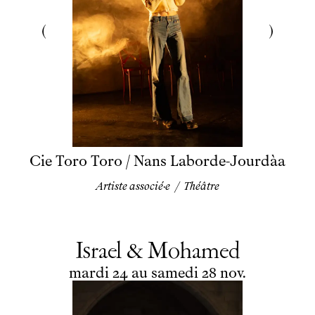
Cie Toro Toro / Nans Laborde-Jourdàa
Artiste associé·e
/
Théâtre
Israel & Mohamed
du
mardi
au
samedi
novembre
mardi
24
au
samedi
28
nov.