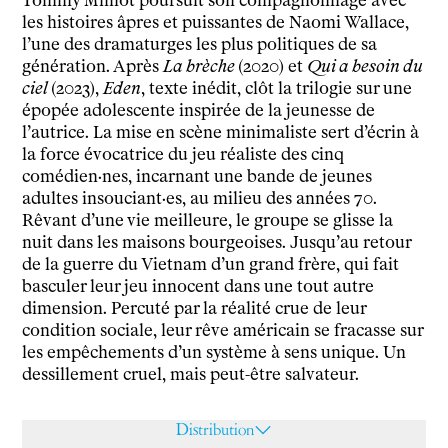
Tommy Milliot poursuit son compagnonnage avec
Ressources pédagogiques
les histoires âpres et puissantes de Naomi Wallace,
l’une des dramaturges les plus politiques de sa
Espace production
génération. Après
La brèche
(2020) et
Qui a besoin du
Actualités
ciel
(2023),
Eden
, texte inédit, clôt la trilogie sur une
Newsletter
épopée adolescente inspirée de la jeunesse de
l’autrice. La mise en scène minimaliste sert d’écrin à
la force évocatrice du jeu réaliste des cinq
comédien·nes, incarnant une bande de jeunes
adultes insouciant·es, au milieu des années 70.
Rêvant d’une vie meilleure, le groupe se glisse la
nuit dans les maisons bourgeoises. Jusqu’au retour
de la guerre du Vietnam d’un grand frère, qui fait
basculer leur jeu innocent dans une tout autre
dimension. Percuté par la réalité crue de leur
condition sociale, leur rêve américain se fracasse sur
les empêchements d’un système à sens unique. Un
dessillement cruel, mais peut-être salvateur.
Distribution