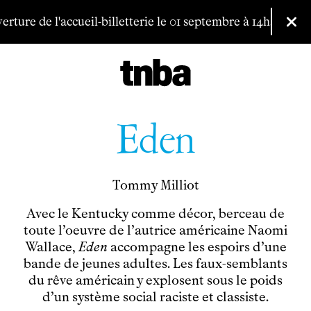
Aller au contenu principal
ure de l'accueil-billetterie le 01 septembre à 14h.
Vous pouve
Fer
Eden
Billetterie
Tommy Milliot
Programmation
Avec le Kentucky comme décor, berceau de
Archives
toute l’oeuvre de l’autrice américaine Naomi
Wallace,
Eden
accompagne les espoirs d’une
Maison de productions
bande de jeunes adultes. Les faux-semblants
Créations de
Fanny de Chaillé
du rêve américain y explosent sous le poids
Productions déléguées
d’un système social raciste et classiste.
Coproductions