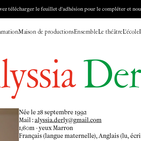
harger le feuillet d'adhésion pour le compléter et nous le reto
mmation
Maison de productions
Ensemble
Le théâtre
L'école
Billetterie
Programmation
lyssia
Der
Archives
Maison de productions
Créations de
Fanny de Chaillé
Productions déléguées
Coproductions
Née le 28 septembre 1992
Ensemble
Mail :
alyssia.derly@gmail.com
Participer
1,60m - yeux Marron
Venir en groupe
Français (langue maternelle), Anglais (lu, écrit
Découvrir