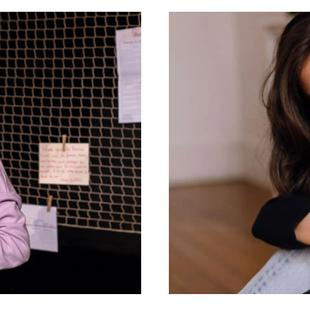
Tarifs, cartes et pass
Arriver au tnba
Accessibilité
Bar / La Petite Sœur
FAQ
Ressources
Programmes de salle
Vidéos
Documents
Podcasts
Technique
Ressources pédagogiques
Espace production
Actualités
Newsletter