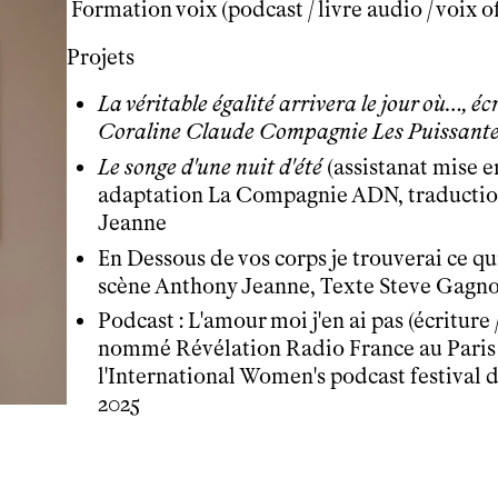
Formation voix (podcast / livre audio / voix of
Le théâtre
tnba, centre dramatique national
Projets
Artiste directrice
La véritable égalité arrivera le jour où…, écr
Artistes associé·es
Coraline Claude Compagnie Les Puissant
Équipe
Salles
Le songe d'une nuit d'été
(assistanat mise 
Espace partagé
adaptation La Compagnie ADN, traduction
Librairie
Jeanne
L'école
En Dessous de vos corps je trouverai ce qu
Formation supérieure
scène Anthony Jeanne, Texte Steve Gag
Les Promotions
Podcast : L'amour moi j'en ai pas (écriture /
Classe Égalité
nommé Révélation Radio France au Paris 
Stages de théâtre gratuits
l'International Women's podcast festival 
Insertion professionnelle
2025
Soutenir l'école
Partenaires
Infos pratiques
Horaires et contacts