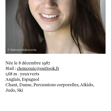
Le théâtre
tnba, centre dramatique national
Artiste directrice
Artistes associé·es
Équipe
Salles
Espace partagé
Librairie
© Maitextu Etcheverria
L'école
Née le 8 décembre 1987
Formation supérieure
Mail :
clemcouic@outlook.fr
Les Promotions
1,68 m - yeux verts
Classe Égalité
Anglais, Espagnol
Stages de théâtre gratuits
Chant, Danse, Percussions corporelles, Aïkido,
Insertion professionnelle
Judo, Ski
Soutenir l'école
Partenaires
Infos pratiques