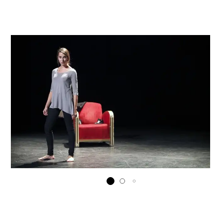
Horaires et contacts
Tarifs, cartes et pass
Arriver au tnba
Accessibilité
Bar / La Petite Sœur
FAQ
Ressources
Programmes de salle
Vidéos
Documents
Podcasts
Technique
Ressources pédagogiques
Espace production
Actualités
Newsletter