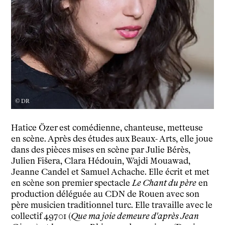
Le théâtre
tnba, centre dramatique national
Artiste directrice
Artistes associé·es
Équipe
Salles
Espace partagé
Librairie
© DR
L'école
Formation supérieure
Hatice Özer est comédienne, chanteuse, metteuse
en scène. Après des études aux Beaux- Arts, elle joue
Les Promotions
dans des pièces mises en scène par Julie Bérès,
Classe Égalité
Julien Fišera, Clara Hédouin, Wajdi Mouawad,
Stages de théâtre gratuits
Jeanne Candel et Samuel Achache. Elle écrit et met
Insertion professionnelle
en scène son premier spectacle
Le Chant du père
en
Soutenir l'école
production déléguée au CDN de Rouen avec son
Partenaires
père musicien traditionnel turc. Elle travaille avec le
Infos pratiques
collectif 49701 (
Que ma joie demeure d'après Jean