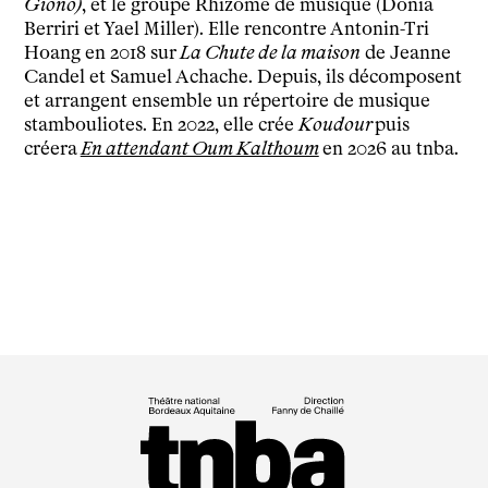
Giono)
, et le groupe Rhizome de musique (Donia
Horaires et contacts
Berriri et Yael Miller). Elle rencontre Antonin-Tri
Tarifs, cartes et pass
Hoang en 2018 sur
La Chute de la maison
de Jeanne
Arriver au tnba
Candel et Samuel Achache. Depuis, ils décomposent
Accessibilité
et arrangent ensemble un répertoire de musique
stambouliotes. En 2022, elle crée
Koudour
puis
Bar / La Petite Sœur
créera
En attendant Oum Kalthoum
en 2026 au tnba.
FAQ
Ressources
Programmes de salle
Vidéos
Documents
Podcasts
Technique
Ressources pédagogiques
Espace production
Actualités
Newsletter