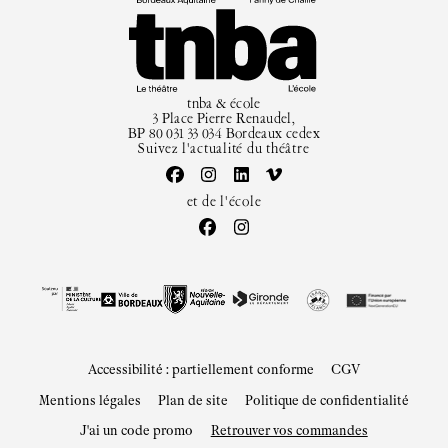
tnba, centre dramatique national
Artiste directrice
Artistes associé·es
Équipe
Salles
tnba & école
3 Place Pierre Renaudel,
Espace partagé
BP 80 031 33 034 Bordeaux cedex
Librairie
Suivez l'actualité du théâtre
L'école
et de l'école
Formation supérieure
Les Promotions
Classe Égalité
Stages de théâtre gratuits
Insertion professionnelle
Soutenir l'école
Partenaires
Accessibilité : partiellement conforme
CGV
Infos pratiques
Mentions légales
Plan de site
Politique de confidentialité
Horaires et contacts
J'ai un code promo
Retrouver vos commandes
Tarifs, cartes et pass