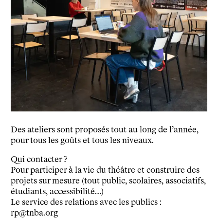
Découvrir
Le théâtre
tnba, centre dramatique national
Artiste directrice
Artistes associé·es
Équipe
Salles
Espace partagé
Librairie
L'école
Des ateliers sont proposés tout au long de l’année,
Formation supérieure
pour tous les goûts et tous les niveaux.
Les Promotions
Qui contacter ?
Classe Égalité
Pour participer à la vie du théâtre et construire des
Stages de théâtre gratuits
projets sur mesure (tout public, scolaires, associatifs,
Insertion professionnelle
étudiants, accessibilité…)
Soutenir l'école
Le service des relations avec les publics :
Partenaires
rp@tnba.org