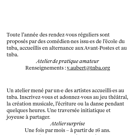
Infos pratiques
Horaires et contacts
Tarifs, cartes et pass
Arriver au tnba
Toute l’année des rendez-vous réguliers sont
Accessibilité
proposés par des comédien·nes issu·es de l’école du
Bar / La Petite Sœur
tnba, accueillis en alternance aux Avant-Postes et au
FAQ
tnba.
Atelier de pratique amateur
Ressources
Renseignements :
v.aubert@tnba.org
Programmes de salle
Vidéos
Un atelier mené par un·e des artistes accueilli·es au
Documents
tnba. Inscrivez-vous et adonnez-vous au jeu théâtral,
Podcasts
la création musicale, l’écriture ou la danse pendant
Technique
quelques heures. Une traversée initiatique et
Ressources pédagogiques
joyeuse à partager.
Espace production
Atelier surprise
Actualités
Une fois par mois – à partir de 16 ans.