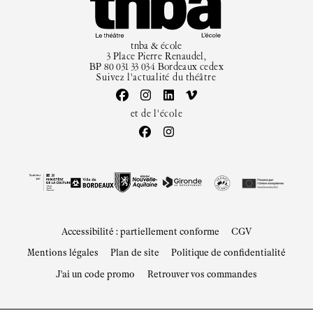
Artiste directrice
Artistes associé·es
tnba & école
Équipe
3 Place Pierre Renaudel,
BP 80 031 33 034 Bordeaux cedex
Salles
Suivez l'actualité du théâtre
Espace partagé
Librairie
et de l'école
L'école
Formation supérieure
Les Promotions
Classe Égalité
Stages de théâtre gratuits
Insertion professionnelle
Accessibilité : partiellement conforme
CGV
Soutenir l'école
Partenaires
Mentions légales
Plan de site
Politique de confidentialité
Infos pratiques
J'ai un code promo
Retrouver vos commandes
Horaires et contacts
Tarifs, cartes et pass