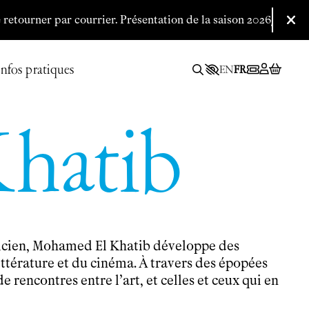
ourner par courrier.
P
résentation de la saison 2026/2027 le 09
Fer
Infos pratiques
EN
FR
hatib
asticien, Mohamed El Khatib développe des
ttérature et du cinéma. À travers des épopées
de rencontres entre l’art, et celles et ceux qui en