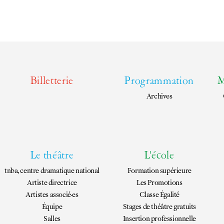
Arriver au tnba
Accessibilité
Bar / La Petite Sœur
FAQ
Ressources
Billetterie
Programmation
M
Programmes de salle
Archives
Vidéos
Documents
Podcasts
Technique
Ressources pédagogiques
Le théâtre
L'école
Espace production
tnba, centre dramatique national
Formation supérieure
Actualités
Artiste directrice
Les Promotions
Newsletter
Artistes associé·es
Classe Égalité
Équipe
Stages de théâtre gratuits
Salles
Insertion professionnelle