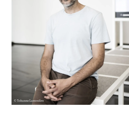
© Yohanne Lamoulère