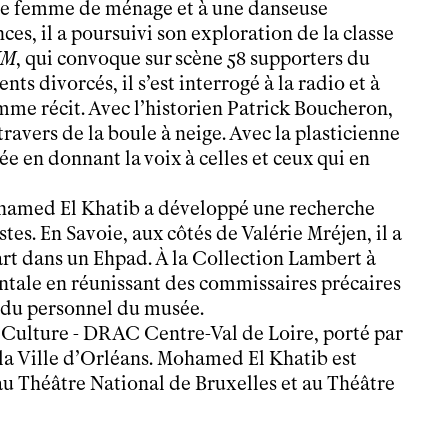
une femme de ménage et à une danseuse
ces, il a poursuivi son exploration de la classe
UM
, qui convoque sur scène 58 supporters du
divorcés, il s’est interrogé à la radio et à
omme récit. Avec l’historien Patrick Boucheron,
 travers de la boule à neige. Avec la plasticienne
ée en donnant la voix à celles et ceux qui en
Mohamed El Khatib a développé une recherche
s. En Savoie, aux côtés de Valérie Mréjen, il a
d’art dans un Ehpad. À la Collection Lambert à
ntale en réunissant des commissaires précaires
 du personnel du musée.
a Culture - DRAC Centre-Val de Loire, porté par
 la Ville d’Orléans. Mohamed El Khatib est
, au Théâtre National de Bruxelles et au Théâtre