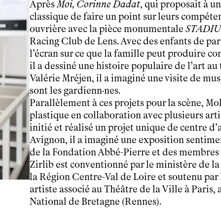
Après
Moi, Corinne Dadat
, qui proposait à 
tnba, centre dramatique national
classique de faire un point sur leurs compéten
Artiste directrice
ouvrière avec la pièce monumentale
STADI
Artistes associé·es
Racing Club de Lens. Avec des enfants de parents 
Équipe
l’écran sur ce que la famille peut produire c
Salles
il a dessiné une histoire populaire de l’art au
Espace partagé
Valérie Mréjen, il a imaginé une visite de mus
Librairie
sont les gardienn·nes.
L'école
Parallèlement à ces projets pour la scène, 
Formation supérieure
plastique en collaboration avec plusieurs artiste
Les Promotions
initié et réalisé un projet unique de centre 
Classe Égalité
Avignon, il a imaginé une exposition sentime
Stages de théâtre gratuits
de la Fondation Abbé-Pierre et des membres
Insertion professionnelle
Zirlib est conventionné par le ministère de l
Soutenir l'école
la Région Centre-Val de Loire et soutenu par
Partenaires
artiste associé au Théâtre de la Ville à Paris
Infos pratiques
National de Bretagne (Rennes).
Horaires et contacts
Tarifs, cartes et pass