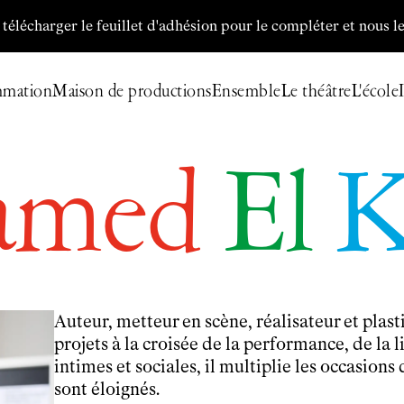
charger le feuillet d'adhésion pour le compléter et nous le ret
mmation
Maison de productions
Ensemble
Le théâtre
L'école
Billetterie
Programmation
amed
El
K
Archives
Maison de productions
Créations de
Fanny de Chaillé
Productions déléguées
Coproductions
Ensemble
Auteur, metteur en scène, réalisateur et pl
Participer
projets à la croisée de la performance, de la li
Venir en groupe
intimes et sociales, il multiplie les occasions 
Découvrir
sont éloignés.
Le théâtre