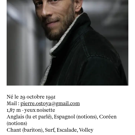
Le théâtre
tnba, centre dramatique national
Artiste directrice
Artistes associé·es
Équipe
Salles
Espace partagé
Librairie
L'école
Formation supérieure
Les Promotions
Classe Égalité
Né le 29 octobre 1991
Stages de théâtre gratuits
Mail :
pierre.ostoya@gmail.com
1,87 m - yeux noisette
Insertion professionnelle
Anglais (lu et parlé), Espagnol (notions), Coréen
Soutenir l'école
(notions)
Partenaires
Chant (bariton), Surf, Escalade, Volley
Infos pratiques