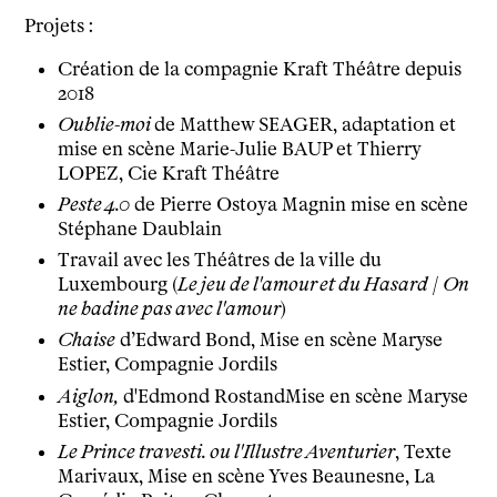
Projets :
Horaires et contacts
Tarifs, cartes et pass
Création de la compagnie Kraft Théâtre depuis
Arriver au tnba
2018
Accessibilité
Oublie-moi
de Matthew SEAGER, adaptation et
Bar / La Petite Sœur
mise en scène Marie-Julie BAUP et Thierry
FAQ
LOPEZ, Cie Kraft Théâtre
Peste 4.0
de Pierre Ostoya Magnin mise en scène
Ressources
Stéphane Daublain
Travail avec les Théâtres de la ville du
Programmes de salle
Luxembourg (
Le jeu de l'amour et du Hasard
/
On
Vidéos
ne badine pas avec l'amour
)
Documents
Chaise
d’Edward Bond, Mise en scène Maryse
Podcasts
Estier, Compagnie Jordils
Technique
Aiglon,
d'
Edmond RostandMise en scène Maryse
Ressources pédagogiques
Estier, Compagnie Jordils
Espace production
Le
Prince travesti
. ou l'Illustre Aventurier
,
Texte
Actualités
Marivaux, Mise en scène Yves Beaunesne,
La