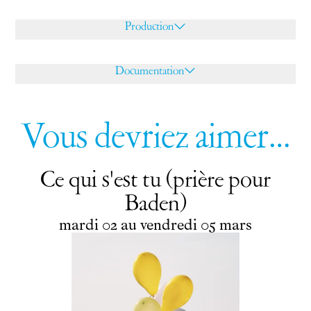
Production
Documentation
Vous devriez aimer…
Ce qui s'est tu (prière pour
Baden)
du
mardi
au
vendredi
mars
mardi
02
au
vendredi
05
mars