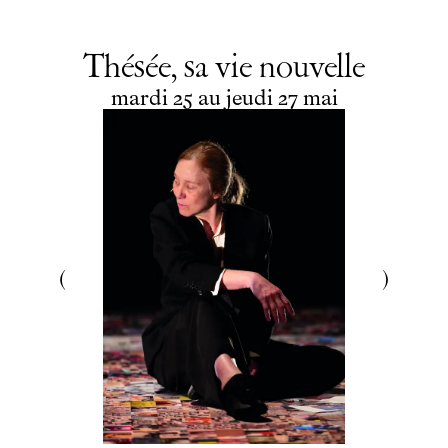
Thésée, sa vie nouvelle
du
mardi
au
jeudi
mai
mardi
25
au
jeudi
27
mai