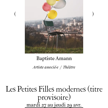
Baptiste Amann
Artiste associé·e
/
Théâtre
Les Petites Filles modernes (titre
provisoire)
du
mardi
au
jeudi
avril
mardi
27
au
jeudi
29
avr.