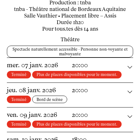
Classe Égalité
Production : tnba
Stages de théâtre gratuits
tnba - Théâtre national de Bordeaux Aquitaine
Salle Vauthier
• Placement libre – Assis
Insertion professionnelle
Durée
1h20
Soutenir l'école
Pour tous.tes dès 14 ans
Partenaires
Théâtre
Infos pratiques
Spectacle naturellement accessible - Personne non-voyante et
Horaires et contacts
malvoyante
Tarifs, cartes et pass
mer.
07
janv.
2026
20:00
Arriver au tnba
Accessibilité
Terminé
Plus de places disponibles pour le moment.
Bar / La Petite Sœur
jeu.
08
janv.
2026
20:00
FAQ
Terminé
Bord de scène
Ressources
ven.
09
janv.
2026
20:00
Programmes de salle
Vidéos
Terminé
Plus de places disponibles pour le moment.
Documents
sam.
10
janv.
2026
18:00
Podcasts