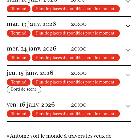
Technique
Terminé
Plus de places disponibles pour le moment.
Ressources pédagogiques
Espace production
mar.
13
janv.
2026
20:00
Actualités
Terminé
Plus de places disponibles pour le moment.
Newsletter
mer.
14
janv.
2026
20:00
Terminé
Plus de places disponibles pour le moment.
jeu.
15
janv.
2026
20:00
Terminé
Plus de places disponibles pour le moment.
Bord de scène
ven.
16
janv.
2026
20:00
Terminé
Plus de places disponibles pour le moment.
« Antoine voit le monde à travers les yeux de