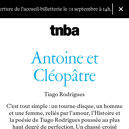
Aller au contenu principal
re de l'accueil-billetterie le 01 septembre à 14h.
Vous pouvez
Fer
Antoine et
Cléopâtre
Billetterie
Tiago Rodrigues
Programmation
Archives
C’est tout simple : un tourne-disque, un homme
Maison de productions
et une femme, reliés par l’amour, l’Histoire et
la poésie de Tiago Rodrigues poussée au plus
Créations de
Fanny de Chaillé
haut degré de perfection. Un chassé-croisé
Productions déléguées