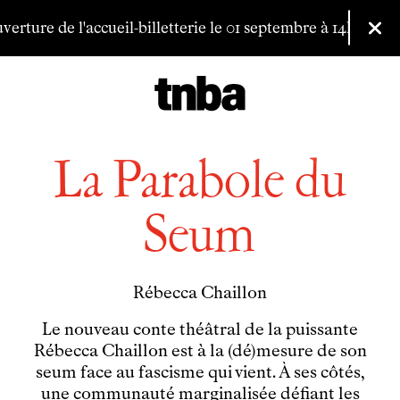
Aller au contenu principal
ure de l'accueil-billetterie le 01 septembre à 14h.
Vous pouve
Fer
La Parabole du
Seum
Billetterie
Programmation
Archives
Rébecca Chaillon
Maison de productions
Le nouveau conte théâtral de la puissante
Créations de
Fanny de Chaillé
Rébecca Chaillon est à la (dé)mesure de son
Productions déléguées
seum face au fascisme qui vient. À ses côtés,
Coproductions
une communauté marginalisée défiant les