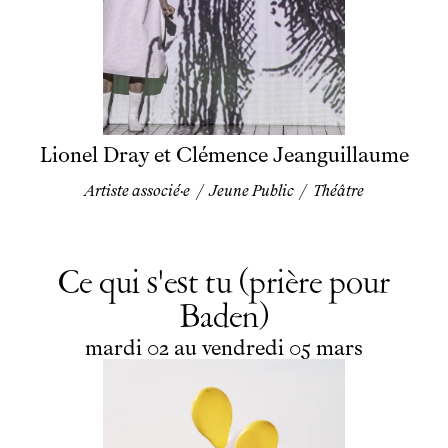
Lionel Dray et Clémence Jeanguillaume
Artiste associé·e
/
Jeune Public
/
Théâtre
Ce qui s'est tu (prière pour
Baden)
du
mardi
au
vendredi
mars
mardi
02
au
vendredi
05
mars