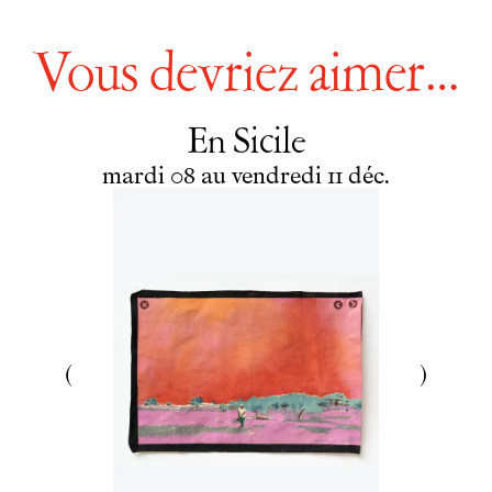
Vous devriez aimer…
En Sicile
du
mardi
au
vendredi
décembre
mardi
08
au
vendredi
11
déc.