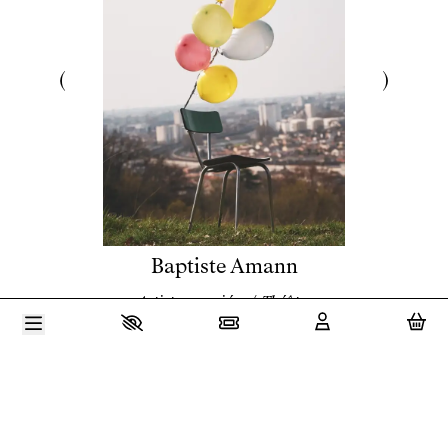
Baptiste Amann
Artiste associé·e
/
Théâtre