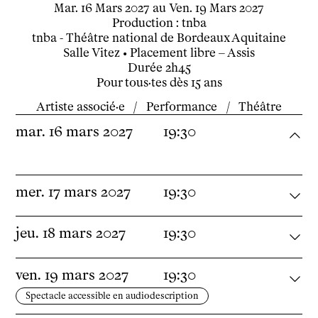
du
mardi
mars
au
vendredi
mars
Insertion professionnelle
Mar.
16
Mars
2027
au
Ven.
19
Mars
2027
Production : tnba
Soutenir l'école
tnba - Théâtre national de Bordeaux Aquitaine
Partenaires
Salle Vitez
• Placement libre – Assis
Infos pratiques
Durée
2h45
Pour tous·tes dès 15 ans
Horaires et contacts
Tarifs, cartes et pass
Artiste associé·e
/
Performance
/
Théâtre
Arriver au tnba
mar.
16
mars
2027
19:30
Accessibilité
Bar / La Petite Sœur
FAQ
mer.
17
mars
2027
19:30
Ressources
jeu.
18
mars
2027
19:30
Programmes de salle
Vidéos
Documents
ven.
19
mars
2027
19:30
Podcasts
Spectacle accessible en audiodescription
Technique