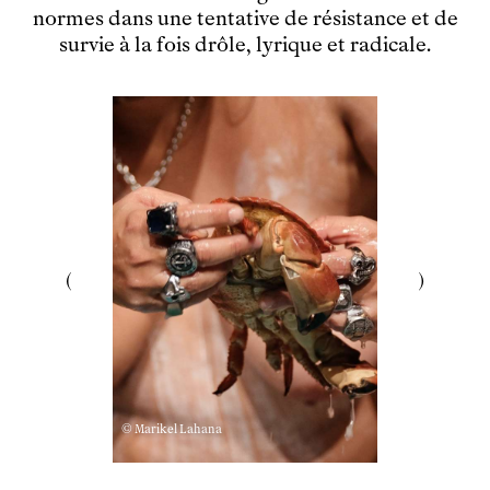
Ensemble
normes dans une tentative de résistance et de
survie à la fois drôle, lyrique et radicale.
Participer
Venir en groupe
Découvrir
Le théâtre
tnba, centre dramatique national
Artiste directrice
Artistes associé·es
Équipe
Salles
Espace partagé
Librairie
L'école
Formation supérieure
Les Promotions
© Marikel Lahana
Classe Égalité
Stages de théâtre gratuits