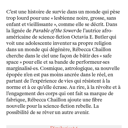
Ressources pédagogiques
Espace production
C’est une histoire de survie dans un monde qui pèse
Actualités
trop lourd pour une « lesbienne noire, grosse, sans
enfant et vieillissante », comme elle se décrit. Dans
Newsletter
la lignée de
Parable of the Sower
de l’autrice afro-
américaine de science-fiction Octavia E. Butler qui
voit une adolescente inventer sa propre religion
dans un monde qui dégénère, Rébecca Chaillon
cherche dans le ciel une façon de bâtir des « safe
space » pour elle et sa bande de performeur·ses
marginalisé·es. Cosmique, astrologique, sa nouvelle
épopée n’en est pas moins ancrée dans le réel, en
partant de l’expérience de vies qui résistent à la
norme et à ce qu’elle écrase. Au rire, à la révolte et à
l’engagement des corps qui ont fait sa marque de
fabrique, Rébecca Chaillon ajoute une fibre
nouvelle pour la science-fiction rebelle. La
possibilité de se rêver un autre avenir.