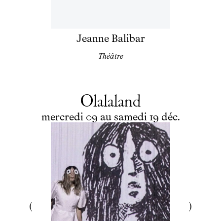
Jeanne Balibar
Théâtre
Olalaland
du
mercredi
au
samedi
décembre
mercredi
09
au
samedi
19
déc.