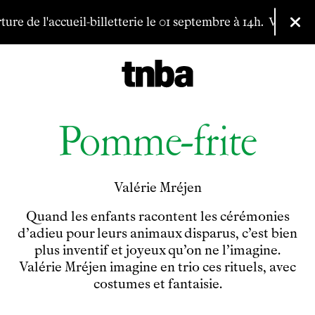
Aller au contenu principal
e l'accueil-billetterie le 01 septembre à 14h.
Vous pouvez té
Fer
Pomme-frite
Valérie Mréjen
Quand les enfants racontent les cérémonies
d’adieu pour leurs animaux disparus, c’est bien
Billetterie
plus inventif et joyeux qu’on ne l’imagine.
Programmation
Valérie Mréjen imagine en trio ces rituels, avec
Archives
costumes et fantaisie.
Maison de productions