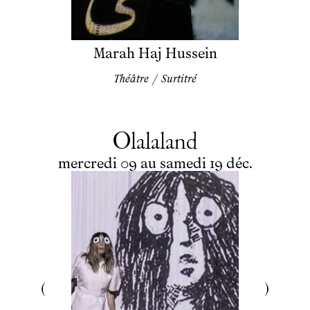
Marah Haj Hussein
Théâtre
/
Surtitré
Olalaland
du
mercredi
au
samedi
décembre
mercredi
09
au
samedi
19
déc.