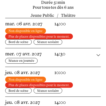
Durée
50min
Les Promotions
Pour tous·tes dès 6 ans
Classe Égalité
Jeune Public
/
Théâtre
Stages de théâtre gratuits
Insertion professionnelle
mar.
06
avr.
2027
14:00
Soutenir l'école
Non disponible en ligne
Partenaires
Plus de places disponibles pour le moment.
Infos pratiques
Bord de scène
Séance scolaire
Horaires et contacts
mer.
07
avr.
2027
14:30
Tarifs, cartes et pass
Arriver au tnba
Séance en journée
Accessibilité
Bar / La Petite Sœur
jeu.
08
avr.
2027
10:00
FAQ
Non disponible en ligne
Plus de places disponibles pour le moment.
Ressources
Bord de scène
Séance scolaire
Programmes de salle
jeu.
08
avr.
2027
14:00
Vidéos