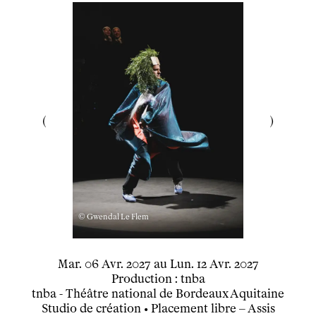
Créations de
Fanny de Chaillé
Productions déléguées
Coproductions
Ensemble
Participer
Venir en groupe
Découvrir
Le théâtre
tnba, centre dramatique national
Artiste directrice
Artistes associé·es
Équipe
© Gwendal Le Flem
Salles
Espace partagé
du
mardi
avril
au
lundi
avril
Mar.
06
Avr.
2027
au
Lun.
12
Avr.
2027
Librairie
Production : tnba
L'école
tnba - Théâtre national de Bordeaux Aquitaine
Studio de création
• Placement libre – Assis
Formation supérieure