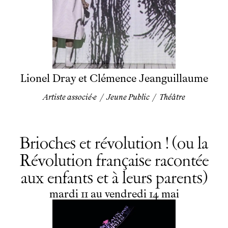
Lionel Dray et Clémence Jeanguillaume
Artiste associé·e
/
Jeune Public
/
Théâtre
Brioches et révolution ! (ou la
Révolution française racontée
aux enfants et à leurs parents)
du
mardi
au
vendredi
mai
mardi
11
au
vendredi
14
mai