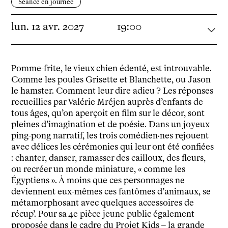
Séance en journée
lun.
12
avr.
2027
19:00
Pomme-frite, le vieux chien édenté, est introuvable.
Comme les poules Grisette et Blanchette, ou Jason
le hamster. Comment leur dire adieu ? Les réponses
recueillies par Valérie Mréjen auprès d’enfants de
tous âges, qu’on aperçoit en film sur le décor, sont
pleines d’imagination et de poésie. Dans un joyeux
ping-pong narratif, les trois comédien·nes rejouent
avec délices les cérémonies qui leur ont été confiées
: chanter, danser, ramasser des cailloux, des fleurs,
ou recréer un monde miniature, « comme les
Égyptiens ». À moins que ces personnages ne
deviennent eux-mêmes ces fantômes d’animaux, se
métamorphosant avec quelques accessoires de
récup’. Pour sa 4
e
pièce jeune public également
proposée dans le cadre du Projet Kids – la grande