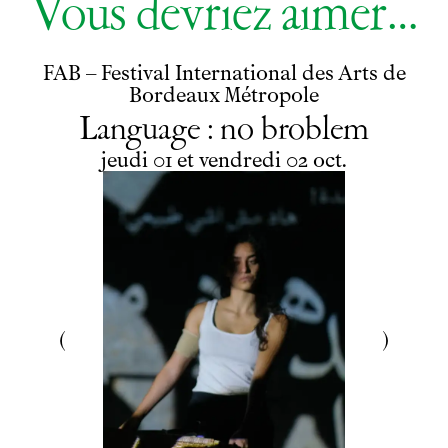
Vous devriez aimer…
FAB – Festival International des Arts de
Bordeaux Métropole
Language : no broblem
du
jeudi
au
vendredi
octobre
jeudi
01
et
vendredi
02
oct.