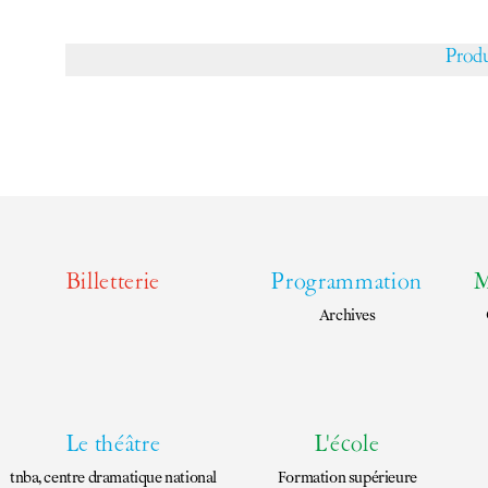
EN
FR
Prod
Billetterie
Programmation
M
Archives
Le théâtre
L'école
tnba, centre dramatique national
Formation supérieure