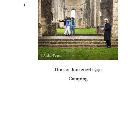
© Arthur Pequin
dimanche
juin
Dim.
21
Juin
2026
15:30
Camping