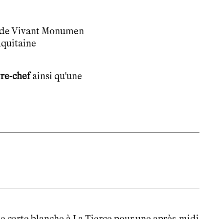
e de Vivant Monumen
Aquitaine
re-chef
ainsi qu'une
 carte blanche à La Tierce pour une après-midi