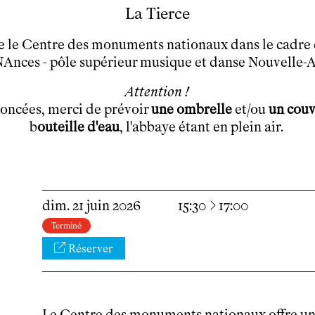
La Tierce
Le théâtre
tnba, centre dramatique national
re le Centre des monuments nationaux dans le cadr
Artiste directrice
Ances - pôle supérieur musique et danse Nouvelle-
Artistes associé·es
Équipe
Attention !
Salles
noncées, merci de prévoir
une ombrelle
et/ou
un couv
Espace partagé
b
outeille d'eau
, l'abbaye étant en plein air.
Librairie
L'école
Formation supérieure
Les Promotions
à
dim.
21
juin
2026
15:30
17:00
Classe Égalité
Stages de théâtre gratuits
Terminé
Insertion professionnelle
Réserver
Soutenir l'école
Partenaires
Infos pratiques
Le Centre des monuments nationaux offre une