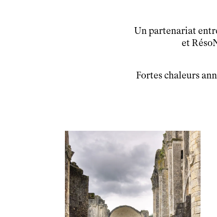
Un partenariat ent
et RésoN
Fortes chaleurs an