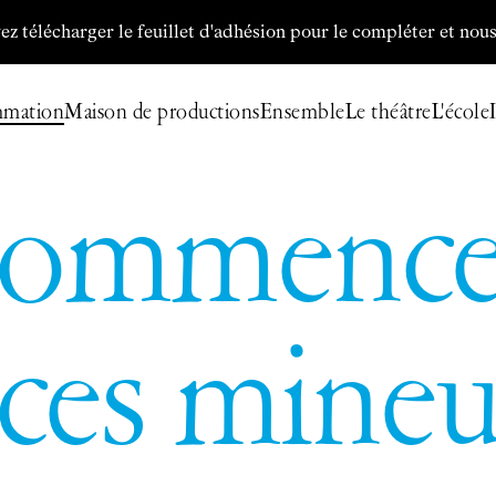
écharger le feuillet d'adhésion pour le compléter et nous le r
mmation
Maison de productions
Ensemble
Le théâtre
L'école
Billetterie
commence
Programmation
Archives
Maison de productions
Créations de
Fanny de Chaillé
Productions déléguées
rces mineu
Coproductions
Ensemble
Participer
Venir en groupe
Découvrir