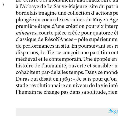
Horaires et contacts
à l’Abbaye de La Sauve-Majeure, site du patr
Tarifs, cartes et pass
bordelais imagine une collection d’actions pe
Arriver au tnba
plongée au coeur de ces ruines du Moyen-Âge
Accessibilité
première étape d’une création pour six interpr
Bar / La Petite Sœur
mineures
, courte pièce créée pour quatorze é
FAQ
classique de RésoNAnces – pôle supérieur mu
de performances in situ. En poursuivant ses r
Ressources
disparues, La Tierce conçoit une partition en
Programmes de salle
médiéval et le contemporain. Une épopée en
Vidéos
histoire de l’humanité, ouverte et sensible ;
Documents
cohabitent par-delà les temps. Dans ce monde
Podcasts
Duras qui disait en 1969 : « Je suis pour qu’
Technique
stade révolutionnaire au niveau de la vie intéri
Ressources pédagogiques
l’humain ne change pas dans sa solitude, rien 
Espace production
Actualités
Newsletter
Biog