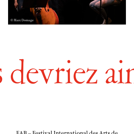
© Marc Domage
EN
FR
 devriez a
FAB – Festival International des Arts de