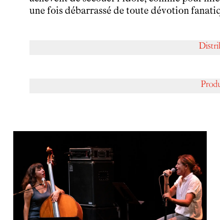
Infos pratiques
une fois débarrassé de toute dévotion fanati
Horaires et contacts
Tarifs, cartes et pass
Arriver au tnba
Distr
Accessibilité
Bar / La Petite Sœur
FAQ
Prod
Ressources
Programmes de salle
Vidéos
Documents
Podcasts
Technique
Ressources pédagogiques
Espace production
Actualités
Newsletter