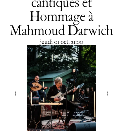
cantiques et
Hommage à
Mahmoud Darwich
jeudi
octobre
jeudi
01
oct.
21:00