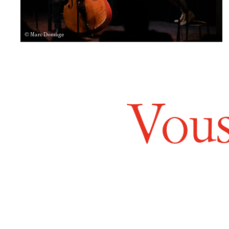
© Marc Domage
Vous