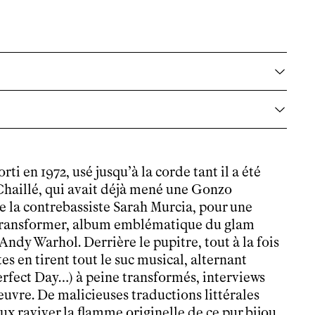
ti en 1972, usé jusqu’à la corde tant il a été
haillé,
qui avait déjà mené une Gonzo
te la contrebassiste Sarah Murcia, pour une
ransformer, album emblématique du glam
ndy Warhol. Derrière le pupitre, tout à la fois
es en tirent tout le suc musical, alternant
rfect Day…) à peine transformés, interviews
œuvre. De malicieuses traductions littérales
x raviver la flamme originelle de ce pur bijou,