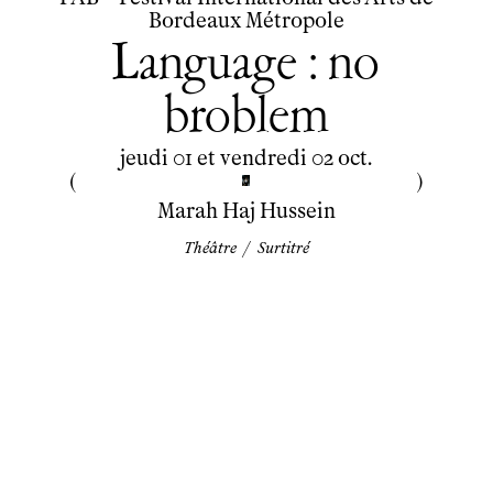
Bordeaux Métropole
Language : no
broblem
du
jeudi
au
vendredi
octobre
jeudi
01
et
vendredi
02
oct.
Marah Haj Hussein
Théâtre
/
Surtitré