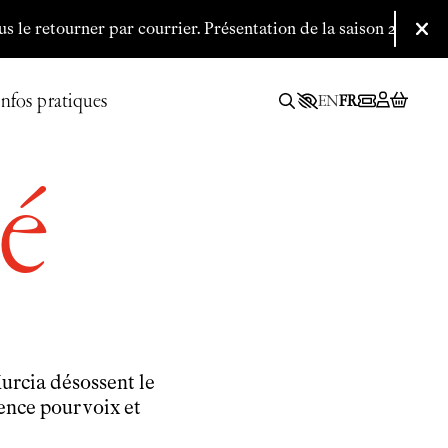
tourner par courrier.
P
résentation de la saison 2026/2027 le 09
Fer
Infos pratiques
EN
FR
é
urcia désossent le
nce pour voix et