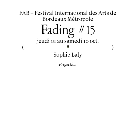
FAB – Festival International des Arts de
Bordeaux Métropole
Fading #15
du
jeudi
au
samedi
octobre
jeudi
01
au
samedi
10
oct.
Sophie Laly
Projection