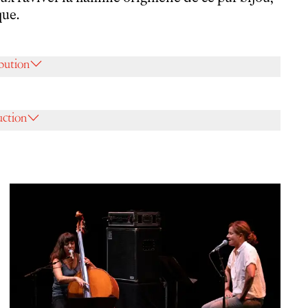
que.
ibution
uction