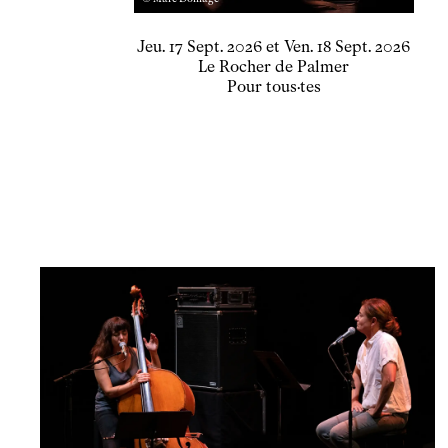
du
jeudi
septembre
au
vendredi
septembre
Jeu.
17
Sept.
2026
et
Ven.
18
Sept.
2026
Le Rocher de Palmer
Pour tous·tes