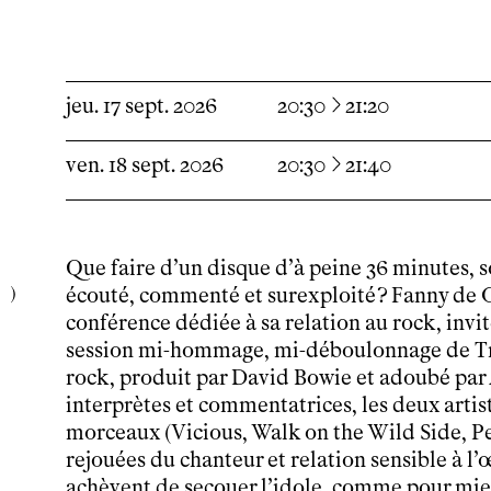
Découvrir
Le théâtre
tnba, centre dramatique national
à
jeu.
17
sept.
2026
20:30
21:20
Artiste directrice
Artistes associé·es
à
ven.
18
sept.
2026
20:30
21:40
Équipe
Salles
Espace partagé
Librairie
Que faire d’un disque d’à peine 36 minutes, sor
L'école
écouté, commenté et surexploité ?
Fanny de C
Formation supérieure
conférence dédiée à sa relation au rock, invi
Les Promotions
session mi-hommage, mi-déboulonnage de T
Classe Égalité
rock, produit par David Bowie et adoubé par A
Stages de théâtre gratuits
interprètes et commentatrices, les deux artist
Insertion professionnelle
morceaux (Vicious, Walk on the Wild Side, Pe
Soutenir l'école
rejouées du chanteur et relation sensible à l’
Partenaires
achèvent de secouer l’idole, comme pour mieu