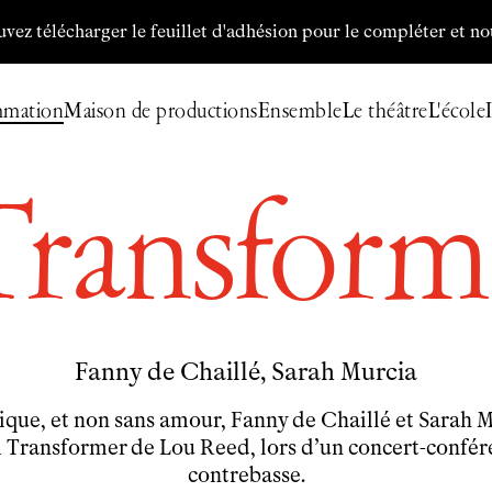
charger le feuillet d'adhésion pour le compléter et nous le re
mmation
Maison de productions
Ensemble
Le théâtre
L'école
Transform
Billetterie
Programmation
Archives
Maison de productions
Créations de
Fanny de Chaillé
Fanny de Chaillé,
Sarah Murcia
Productions déléguées
Coproductions
ique, et non sans amour,
Fanny de Chaillé
et Sarah M
Ensemble
Transformer de Lou Reed, lors d’un concert-confére
Participer
contrebasse.
Venir en groupe