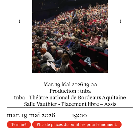
Le théâtre
tnba, centre dramatique national
Artiste directrice
Artistes associé·es
Équipe
Salles
Espace partagé
Librairie
L'école
Formation supérieure
mardi
mai
Mar.
19
Mai
2026
19:00
Les Promotions
Production : tnba
Classe Égalité
tnba - Théâtre national de Bordeaux Aquitaine
Stages de théâtre gratuits
Salle Vauthier
• Placement libre – Assis
Insertion professionnelle
mar.
19
mai
2026
19:00
Soutenir l'école
Partenaires
Terminé
Plus de places disponibles pour le moment.
Infos pratiques