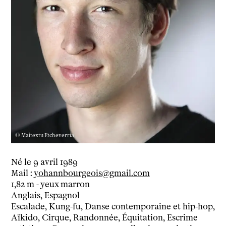
Le théâtre
tnba, centre dramatique national
Artiste directrice
Artistes associé·es
Équipe
Salles
Espace partagé
Librairie
L'école
Formation supérieure
Les Promotions
© Maitextu Etcheverria
Classe Égalité
Stages de théâtre gratuits
Né le 9 avril 1989
Mail :
yohannbourgeois@gmail.com
Insertion professionnelle
1,82 m - yeux marron
Soutenir l'école
Anglais, Espagnol
Partenaires
Escalade, Kung-fu, Danse contemporaine et hip-hop,
Infos pratiques
Aïkido, Cirque, Randonnée, Équitation, Escrime