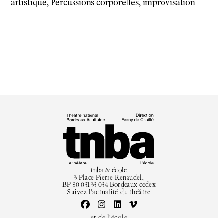
artistique, Percussions corporelles, improvisation
Horaires et contacts
Tarifs, cartes et pass
Arriver au tnba
Accessibilité
Bar / La Petite Sœur
FAQ
Ressources
Programmes de salle
Vidéos
Documents
Podcasts
Technique
Ressources pédagogiques
tnba & école
3 Place Pierre Renaudel,
Espace production
BP 80 031 33 034 Bordeaux cedex
Actualités
Suivez l'actualité du théâtre
Newsletter
et de l'école