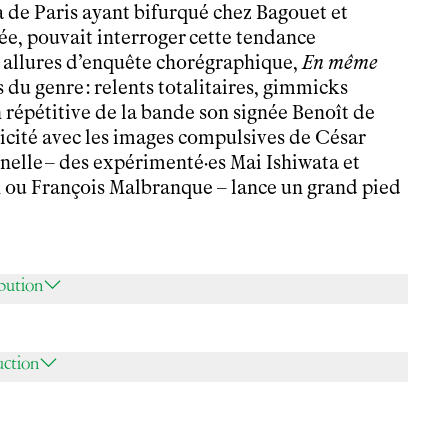
 de Paris ayant bifurqué chez Bagouet et
hée, pouvait interroger cette tendance
x allures d’enquête chorégraphique,
En même
s du genre : relents totalitaires, gimmicks
n répétitive de la bande son signée Benoît de
cité avec les images compulsives de César
nnelle – des expérimenté·es Mai Ishiwata et
 ou François Malbranque – lance un grand pied
ibution
uction