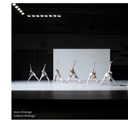
marc domage
(c)marc domage