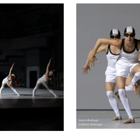
Newsletter
EN
FR
marc domage
(c)marc domage