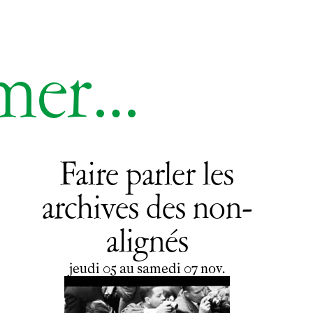
imer…
Faire parler les
archives des non-
alignés
du
jeudi
au
samedi
novembre
jeudi
05
au
samedi
07
nov.