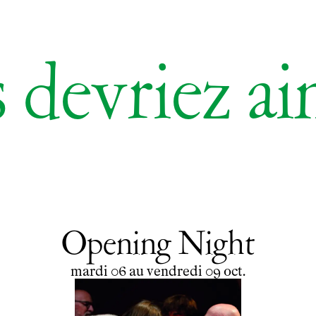
 devriez a
Opening Night
du
mardi
au
vendredi
octobre
mardi
06
au
vendredi
09
oct.