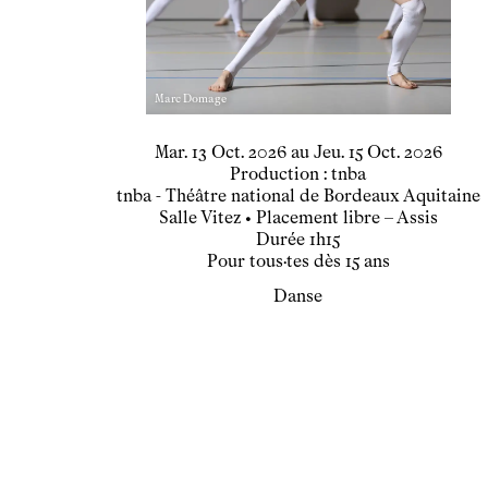
Marc Domage
du
mardi
octobre
au
jeudi
octobre
Mar.
13
Oct.
2026
au
Jeu.
15
Oct.
2026
Production : tnba
tnba - Théâtre national de Bordeaux Aquitaine
Salle Vitez
• Placement libre – Assis
Durée
1h15
Pour tous·tes dès 15 ans
Danse