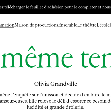
rger le feuillet d'adhésion pour le compléter et nous le retour
mmation
Maison de productions
Ensemble
Le théâtre
L'école
 même te
Billetterie
Programmation
Archives
Maison de productions
Olivia Grandville
Créations de
Fanny de Chaillé
Productions déléguées
ène l’enquête sur l’unisson et décide d’en faire le m
Coproductions
nseur·euses. Elle relève le défi d’essorer ce besoin 
Ensemble
lucidité et grande drôlerie.
Participer