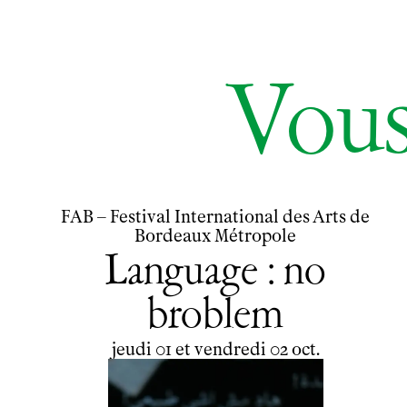
Vous
FAB – Festival International des Arts de
Bordeaux Métropole
Language : no
broblem
du
jeudi
au
vendredi
octobre
jeudi
01
et
vendredi
02
oct.