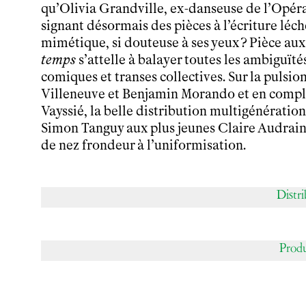
Partenaires
qu’Olivia Grandville, ex-danseuse de l’Opéra
Infos pratiques
signant désormais des pièces à l’écriture léc
mimétique, si douteuse à ses yeux ? Pièce au
Horaires et contacts
Tarifs, cartes et pass
temps
s’attelle à balayer toutes les ambiguïté
Arriver au tnba
comiques et transes collectives. Sur la pulsio
Accessibilité
Villeneuve et Benjamin Morando et en compli
Bar / La Petite Sœur
Vayssié, la belle distribution multigénératio
FAQ
Simon Tanguy aux plus jeunes Claire Audrain
de nez frondeur à l’uniformisation.
Ressources
Programmes de salle
Distr
Vidéos
Documents
Podcasts
Technique
Prod
Ressources pédagogiques
Espace production
Actualités