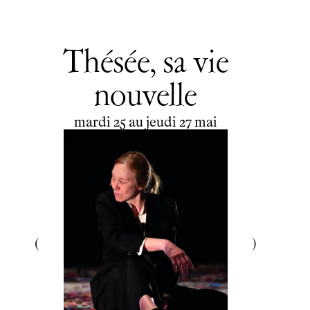
Thésée, sa vie
nouvelle
du
mardi
au
jeudi
mai
mardi
25
au
jeudi
27
mai