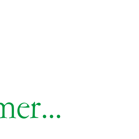
imer…