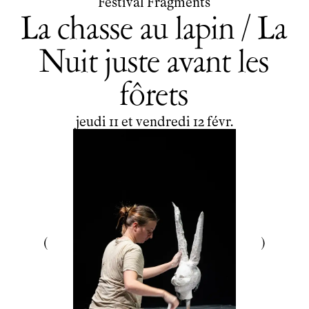
Festival Fragments
La chasse au lapin / La
Nuit juste avant les
fôrets
du
jeudi
au
vendredi
février
jeudi
11
et
vendredi
12
févr.