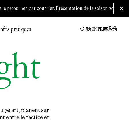
ner par courrier.
P
résentation de la saison 2026/2027 le 09 se
Fer
Infos pratiques
EN
FR
ght
7e art, planent sur
 entre le factice et