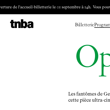
Aller au contenu principal
l'accueil-billetterie le 01 septembre à 14h.
Vous pouvez téléchar
Billetterie
Progra
Op
Les fantômes de Ge
cette pièce ultra-c