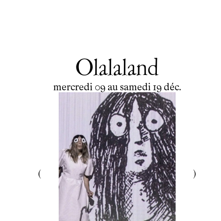
Olalaland
du
mercredi
au
samedi
décembre
mercredi
09
au
samedi
19
déc.