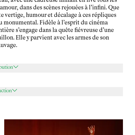
l’amour, dans des scènes rejouées à l’infini. Que
ute vertige, humour et décalage à ces répliques
au monumental. Fidèle à l’esprit du cinéma
tière s’engage dans la quête fiévreuse d’une
llon. Elle y parvient avec les armes de son
sauvage.
ibution
uction