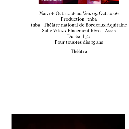
du
mardi
octobre
au
vendredi
octobre
Mar.
06
Oct.
2026
au
Ven.
09
Oct.
2026
Production : tnba
tnba - Théâtre national de Bordeaux Aquitaine
Salle Vitez
• Placement libre – Assis
Durée
1h50
Pour tous·tes dès 15 ans
Théâtre