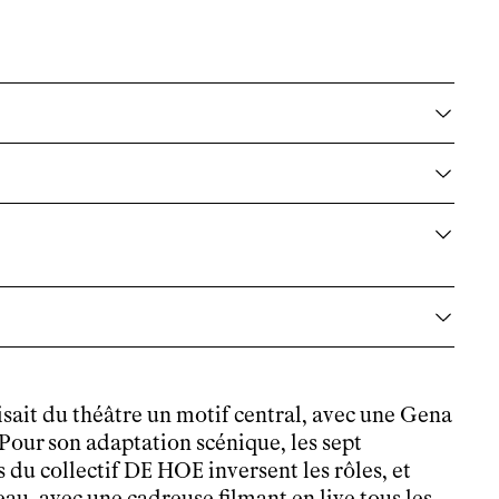
isait du théâtre un motif central, avec une Gena
 Pour son adaptation scénique, les sept
 du collectif DE HOE inversent les rôles, et
eau, avec une cadreuse filmant en live tous les