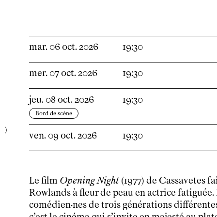
Participer
Venir en groupe
Découvrir
Le théâtre
mar.
06
oct.
2026
19:30
tnba, centre dramatique national
Artiste directrice
mer.
07
oct.
2026
19:30
Artistes associé·es
Équipe
jeu.
08
oct.
2026
19:30
Salles
Bord de scène
Espace partagé
Librairie
ven.
09
oct.
2026
19:30
L'école
Formation supérieure
Les Promotions
Classe Égalité
Le film
Opening Night
(1977) de Cassavetes fa
Stages de théâtre gratuits
Rowlands à fleur de peau en actrice fatiguée.
Insertion professionnelle
comédien·nes de trois générations différentes
Soutenir l'école
c’est le cinéma qui s’invite en majesté au plat