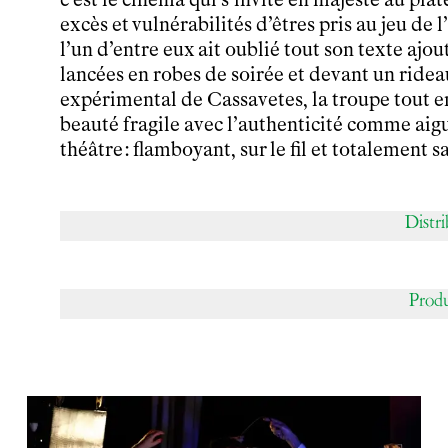
Partenaires
excès et vulnérabilités d’êtres pris au jeu de 
Infos pratiques
l’un d’entre eux ait oublié tout son texte ajo
lancées en robes de soirée et devant un ride
Horaires et contacts
expérimental de Cassavetes, la troupe tout en
Tarifs, cartes et pass
Arriver au tnba
beauté fragile avec l’authenticité comme aigui
Accessibilité
théâtre : flamboyant, sur le fil et totalement 
Bar / La Petite Sœur
FAQ
Distr
Ressources
Programmes de salle
Vidéos
Prod
Documents
Podcasts
Technique
Ressources pédagogiques
Espace production