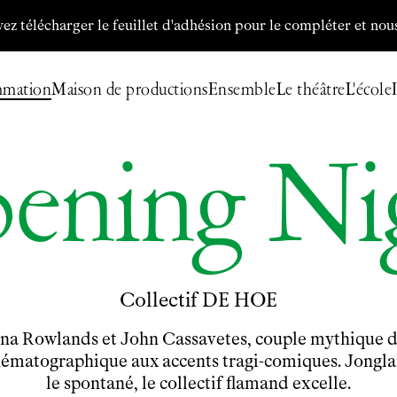
ger le feuillet d'adhésion pour le compléter et nous le retour
mmation
Maison de productions
Ensemble
Le théâtre
L'école
ening Ni
Billetterie
Programmation
Archives
Maison de productions
Collectif DE HOE
Créations de
Fanny de Chaillé
na Rowlands et John Cassavetes, couple mythique du 
Productions déléguées
Coproductions
inématographique aux accents tragi-comiques. Jonglant
le spontané, le collectif flamand excelle.
Ensemble