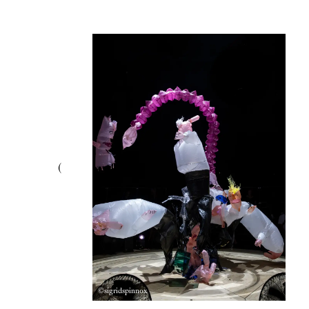
©sigridspinnox