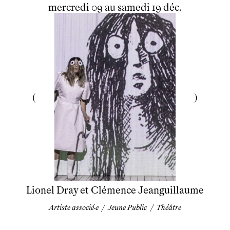
du
mercredi
au
samedi
décembre
mercredi
09
au
samedi
19
déc.
Lionel Dray et Clémence Jeanguillaume
Artiste associé·e
/
Jeune Public
/
Théâtre