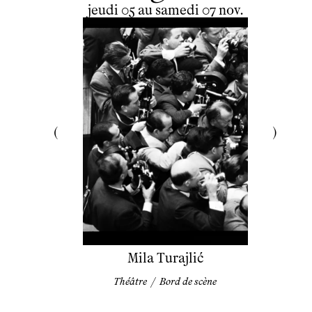
du
jeudi
au
samedi
novembre
jeudi
05
au
samedi
07
nov.
Mila Turajlić
Théâtre
/
Bord de scène