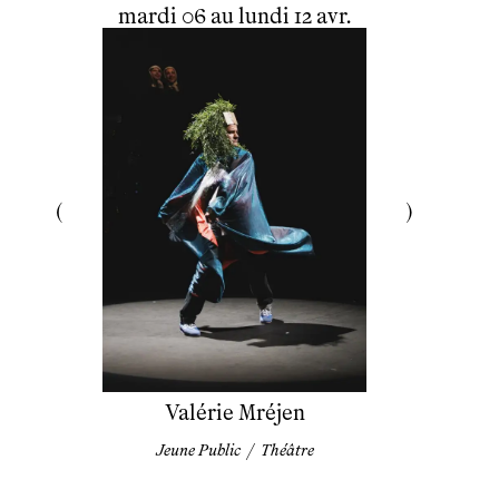
du
mardi
au
lundi
avril
mardi
06
au
lundi
12
avr.
Valérie Mréjen
Jeune Public
/
Théâtre