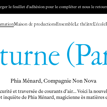
euillet d'adhésion pour le compléter et nous le retourner par 
mmation
Maison de productions
Ensemble
Le théâtre
L'école
urne (Pa
Billetterie
Programmation
Archives
Maison de productions
Phia Ménard, Compagnie Non Nova
Créations de
Fanny de Chaillé
Productions déléguées
urité et traversée de courants d’air… Voici la nouvell
Coproductions
t inquiète de Phia Ménard, magicienne ès matières 
Ensemble