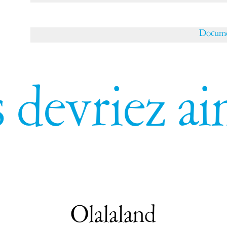
Docume
 devriez a
Olalaland