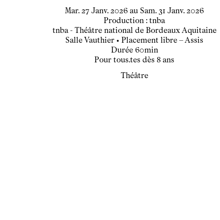
du
mardi
janvier
au
samedi
janvier
Mar.
27
Janv.
2026
au
Sam.
31
Janv.
2026
Production : tnba
tnba - Théâtre national de Bordeaux Aquitaine
Salle Vauthier
• Placement libre – Assis
Durée
60min
Pour tous.tes dès 8 ans
Théâtre