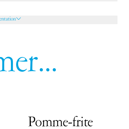
ntation
imer…
Pomme-frite