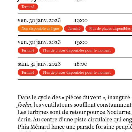
Partenaires
Terminé
Infos pratiques
Horaires et contacts
ven.
30
janv.
2026
10:00
Tarifs, cartes et pass
Non disponible en ligne
Terminé
Plus de places disponibles
Arriver au tnba
Accessibilité
ven.
30
janv.
2026
19:00
Bar / La Petite Sœur
Terminé
Plus de places disponibles pour le moment.
FAQ
sam.
31
janv.
2026
18:00
Ressources
Terminé
Plus de places disponibles pour le moment.
Programmes de salle
Vidéos
Documents
Dans le cycle des « pièces du vent », inauguré
Podcasts
foehn
, les ventilateurs soufflent constamment 
Technique
Les turbines sont de retour pour ce Nocturne, 
Ressources pédagogiques
écrin. Au centre d’une piste circulaire qui e
Espace production
Phia Ménard lance une parade foraine peup
Actualités