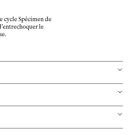
 le cycle Spécimen de
d’entrechoquer le
ue.