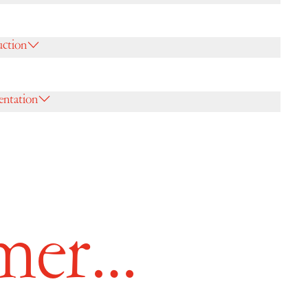
uction
ntation
imer…