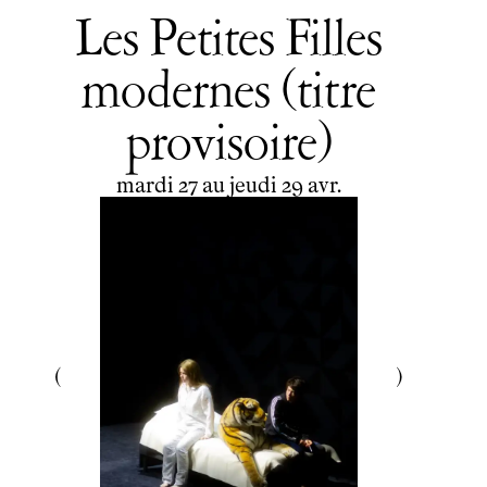
Les Petites Filles
modernes (titre
provisoire)
du
mardi
au
jeudi
avril
mardi
27
au
jeudi
29
avr.