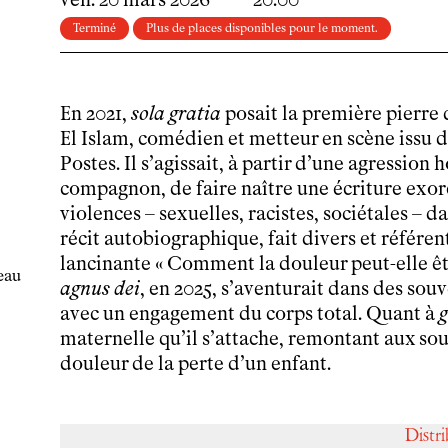
Infos pratiques
Terminé
Plus de places disponibles pour le moment.
Horaires et contacts
Tarifs, cartes et pass
Arriver au tnba
En 2021,
sola gratia
posait la première pierre 
Accessibilité
El Islam, comédien et metteur en scène issu d
Bar / La Petite Sœur
Postes. Il s’agissait, à partir d’une agression
FAQ
compagnon, de faire naître une écriture exor
violences – sexuelles, racistes, sociétales – 
Ressources
récit autobiographique, fait divers et référe
Programmes de salle
lancinante « Comment la douleur peut-elle êtr
eau
Vidéos
agnus dei
, en 2025, s’aventurait dans des souv
Documents
avec un engagement du corps total. Quant à
g
Podcasts
maternelle qu’il s’attache, remontant aux sour
Technique
douleur de la perte d’un enfant.
Ressources pédagogiques
Espace production
Actualités
Distr