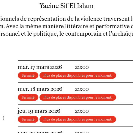
Venir en groupe
Yacine Sif El Islam
Découvrir
tionnels de représentation de la violence traversent
Le théâtre
lam. Avec la même manière littéraire et performative 
tnba, centre dramatique national
rsonnel et le politique, le contemporain et l’archaïq
Artiste directrice
Artistes associé·es
Équipe
Salles
Espace partagé
mar.
17
mars
2026
20:00
Librairie
Terminé
Plus de places disponibles pour le moment.
L'école
Formation supérieure
mer.
18
mars
2026
20:00
Les Promotions
Terminé
Plus de places disponibles pour le moment.
Classe Égalité
Stages de théâtre gratuits
jeu.
19
mars
2026
20:00
Insertion professionnelle
Terminé
Plus de places disponibles pour le moment.
Soutenir l'école
Partenaires
ven.
20
mars
2026
20:00