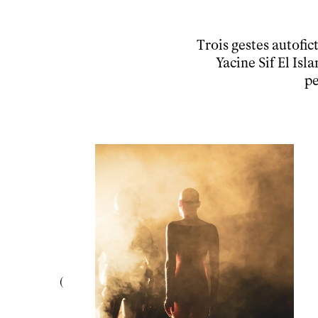
Trois gestes autofic
Yacine Sif El Is
pe