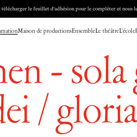
ger le feuillet d'adhésion pour le compléter et nous le retour
mmation
Maison de productions
Ensemble
Le théâtre
L'école
en - sola g
Billetterie
Programmation
Archives
Maison de productions
ei / glor
Créations de
Fanny de Chaillé
Productions déléguées
Coproductions
Ensemble
Participer