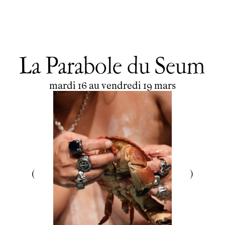
La Parabole du Seum
du
mardi
au
vendredi
mars
mardi
16
au
vendredi
19
mars