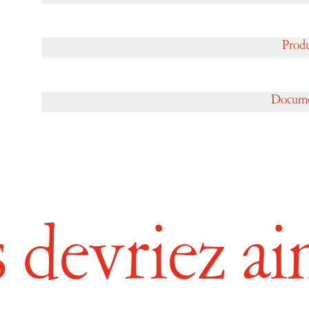
Newsletter
Prod
EN
FR
Docume
 devriez a