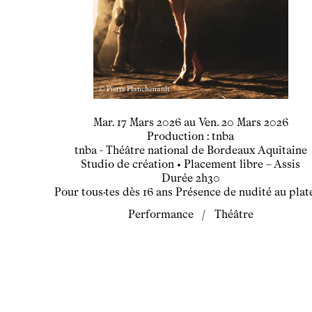
© Pierre Planchenault
du
mardi
mars
au
vendredi
mars
Mar.
17
Mars
2026
au
Ven.
20
Mars
2026
Production : tnba
tnba - Théâtre national de Bordeaux Aquitaine
Studio de création
• Placement libre – Assis
Durée
2h30
Pour tous·tes dès 16 ans Présence de nudité au plat
Performance
/
Théâtre