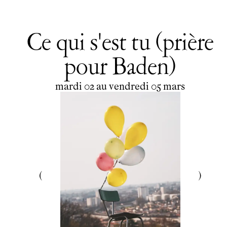
Ce qui s'est tu (prière
pour Baden)
du
mardi
au
vendredi
mars
mardi
02
au
vendredi
05
mars