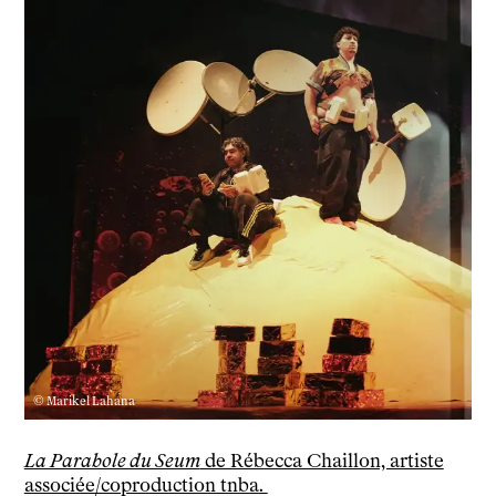
Le théâtre
tnba, centre dramatique national
Artiste directrice
Artistes associé·es
Équipe
Salles
Espace partagé
Librairie
L'école
Formation supérieure
Les Promotions
Classe Égalité
Stages de théâtre gratuits
Insertion professionnelle
© Marikel Lahana
Soutenir l'école
Partenaires
La Parabole du Seum
de Rébecca Chaillon, artiste
Infos pratiques
associée/coproduction tnba.