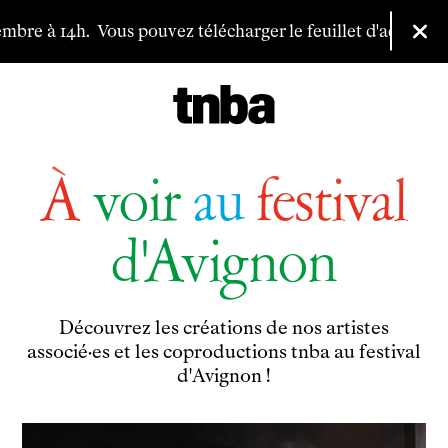
Aller au contenu principal
mbre à 14h.
Vous pouvez télécharger le feuillet d'adhésion p
Fer
Billetterie
Programmation
À
voir
au
festival
Archives
Maison de productions
d'Avignon
Créations de
Fanny de Chaillé
Productions déléguées
Coproductions
Découvrez les créations de nos artistes
Ensemble
associé·es et les coproductions tnba au festival
d'Avignon !
Participer
Venir en groupe
Découvrir