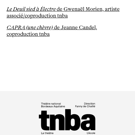
Horaires et contacts
Le Deuil sied à Électre
de Gwenaël Morien, artiste
Tarifs, cartes et pass
associé/coproduction tnba
Arriver au tnba
Accessibilité
CAPRA (une chèvre)
de Jeanne Candel,
coproduction tnba
Bar / La Petite Sœur
FAQ
Ressources
Programmes de salle
Vidéos
Documents
Podcasts
Technique
Ressources pédagogiques
Espace production
Actualités
Newsletter