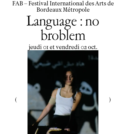
FAB – Festival International des Arts de
Bordeaux Métropole
Language : no
broblem
du
jeudi
au
vendredi
octobre
jeudi
01
et
vendredi
02
oct.