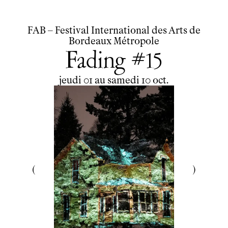
FAB – Festival International des Arts de
Bordeaux Métropole
Fading #15
du
jeudi
au
samedi
octobre
jeudi
01
au
samedi
10
oct.