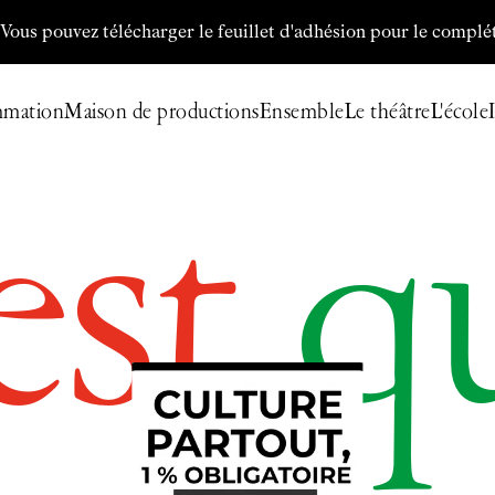
z télécharger le feuillet d'adhésion pour le compléter et nous 
mmation
Maison de productions
Ensemble
Le théâtre
L'école
est
q
Billetterie
Programmation
Archives
Maison de productions
Créations de
Fanny de Chaillé
Productions déléguées
Coproductions