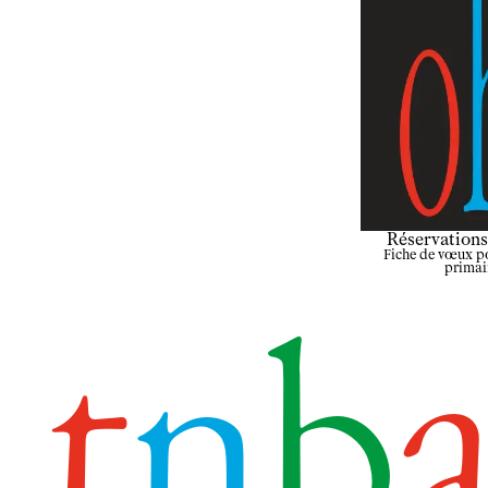
Réservations
Fiche de vœux po
primai
t
n
b