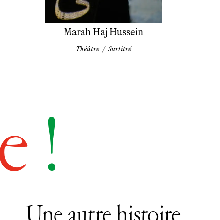
Marah Haj Hussein
Théâtre
/
Surtitré
e
!
Une autre histoire