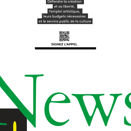
Ensemble
Participer
Venir en groupe
Découvrir
Le théâtre
tnba, centre dramatique national
Artiste directrice
Artistes associé·es
Équipe
Salles
New
Espace partagé
Librairie
L'école
Formation supérieure
Les Promotions
Classe Égalité
Stages de théâtre gratuits
Insertion professionnelle