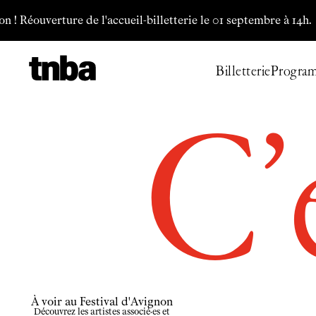
Aller au contenu principal
erture de l'accueil-billetterie le 01 septembre à 14h.
Vous pouve
Billetterie
Progra
C’
À voir au Festival d'Avignon
Découvrez les artistes associé·es et