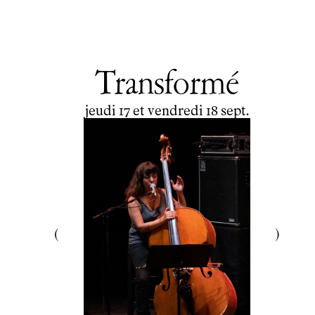
Transformé
du
jeudi
au
vendredi
septembre
jeudi
17
et
vendredi
18
sept.