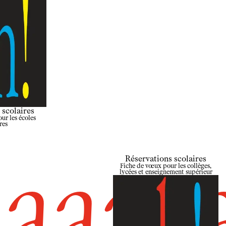
Soutenir l'école
Partenaires
Infos pratiques
Horaires et contacts
Tarifs, cartes et pass
Arriver au tnba
Accessibilité
Bar / La Petite Sœur
 scolaires
FAQ
ur les écoles
res
Ressources
Programmes de salle
Réservations scolaires
a
a
a
a
a
Vidéos
Fiche de vœux pour les collèges,
lycées et enseignement supérieur
Documents
Podcasts
Technique
Ressources pédagogiques